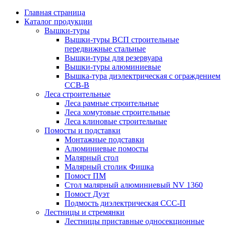
Главная страница
Каталог продукции
Вышки-туры
Вышки-туры ВСП строительные
передвижные стальные
Вышки-туры для резервуара
Вышки-туры алюминиевые
Вышка-тура диэлектрическая с ограждением
ССВ-В
Леса строительные
Леса рамные строительные
Леса хомутовые строительные
Леса клиновые строительные
Помосты и подставки
Монтажные подставки
Алюминиевые помосты
Малярный стол
Малярный столик Фишка
Помост ПМ
Стол малярный алюминиевый NV 1360
Помост Дуэт
Подмость диэлектрическая ССС-П
Лестницы и стремянки
Лестницы приставные односекционные