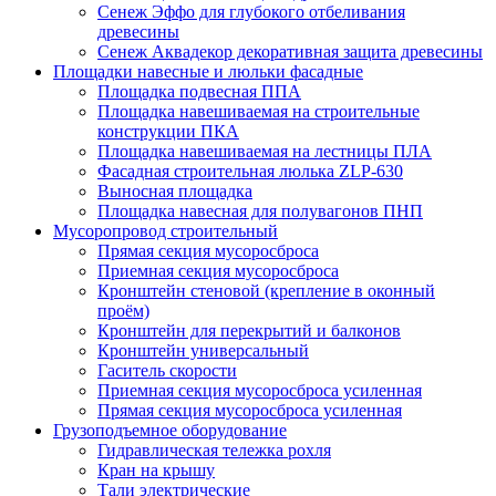
Сенеж Эффо для глубокого отбеливания
древесины
Сенеж Аквадекор декоративная защита древесины
Площадки навесные и люльки фасадные
Площадка подвесная ППА
Площадка навешиваемая на строительные
конструкции ПКА
Площадка навешиваемая на лестницы ПЛА
Фасадная строительная люлька ZLP-630
Выносная площадка
Площадка навесная для полувагонов ПНП
Мусоропровод строительный
Прямая секция мусоросброса
Приемная секция мусоросброса
Кронштейн стеновой (крепление в оконный
проём)
Кронштейн для перекрытий и балконов
Кронштейн универсальный
Гаситель скорости
Приемная секция мусоросброса усиленная
Прямая секция мусоросброса усиленная
Грузоподъемное оборудование
Гидравлическая тележка рохля
Кран на крышу
Тали электрические