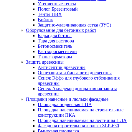
Утепленные тенты
Полог Брезентовый
Тенты ПВХ
Войлок
Защитно-улавливающая сетка (ЗУС)
Оборудование для бетонных работ
Бадья для бетона
Тара для раствора
Бетоносмеситель
Растворосмесители
Трансформаторы
Защита древесины
Антисептик древесины
Огнезащита и биозащита древесины
Сенеж Эффо для глубокого отбеливания
древесины
Сенеж Аквадекор декоративная защита
древесины
Площадки навесные и люльки фасадные
Площадка подвесная ППА
Площадка навешиваемая на строительные
конструкции ПКА
Площадка навешиваемая на лестницы ПЛА
Фасадная строительная люлька ZLP-630
Выносная площадка