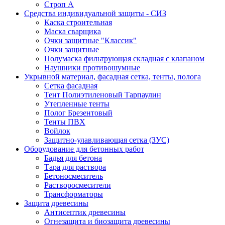
Строп А
Средства индивидуальной защиты - СИЗ
Каска строительная
Маска сварщика
Очки защитные "Классик"
Очки защитные
Полумаска фильтрующая складная с клапаном
Наушники противошумные
Укрывной материал, фасадная сетка, тенты, полога
Сетка фасадная
Тент Полиэтиленовый Тарпаулин
Утепленные тенты
Полог Брезентовый
Тенты ПВХ
Войлок
Защитно-улавливающая сетка (ЗУС)
Оборудование для бетонных работ
Бадья для бетона
Тара для раствора
Бетоносмеситель
Растворосмесители
Трансформаторы
Защита древесины
Антисептик древесины
Огнезащита и биозащита древесины