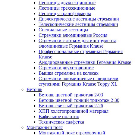
Лестницы двухсекционные
Лестницы трехсекционные
Лестницы трансформеры
Диэлектрические лестницы стремянки
Телескопические лестницы стремянки
Специальные лестницы
Стремянки алюминиевые Россия
Стремянки c лотком для инструмента
алюминиевые Германия Krause
Профессиональные стремянки Германия
Krause
Анодированные стремянки Германия Krause
Стремянки двухсторонние
Вышка стремянка на колесах
Стремянки алюминиевые c широкими
ступенями Германия Krause Toppy XL
Ветошь
Ветошь цветной трикотаж 2-03
Ветошь цветной тонкий трикотаж 2-30
Ветошь светлый трикотаж 2-26
ХПП холстопрошивной материал
Вафельное полотно
Техническая салфетка
Монтажный пояс
Монтажный пояс страховочный