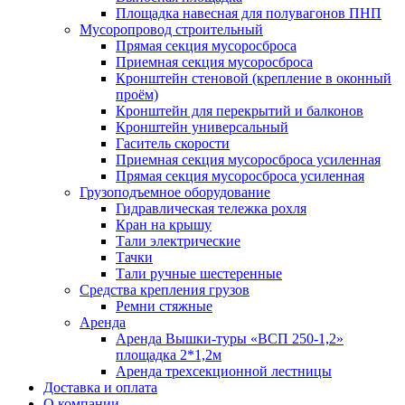
Площадка навесная для полувагонов ПНП
Мусоропровод строительный
Прямая секция мусоросброса
Приемная секция мусоросброса
Кронштейн стеновой (крепление в оконный
проём)
Кронштейн для перекрытий и балконов
Кронштейн универсальный
Гаситель скорости
Приемная секция мусоросброса усиленная
Прямая секция мусоросброса усиленная
Грузоподъемное оборудование
Гидравлическая тележка рохля
Кран на крышу
Тали электрические
Тачки
Тали ручные шестеренные
Средства крепления грузов
Ремни стяжные
Аренда
Аренда Вышки-туры «ВСП 250-1,2»
площадка 2*1,2м
Аренда трехсекционной лестницы
Доставка и оплата
О компании