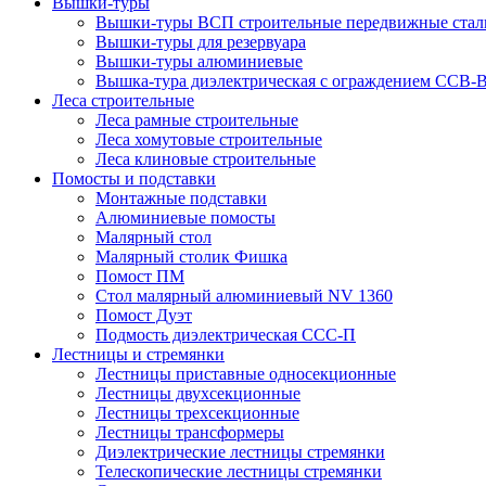
Вышки-туры
Вышки-туры ВСП строительные передвижные стал
Вышки-туры для резервуара
Вышки-туры алюминиевые
Вышка-тура диэлектрическая с ограждением ССВ-
Леса строительные
Леса рамные строительные
Леса хомутовые строительные
Леса клиновые строительные
Помосты и подставки
Монтажные подставки
Алюминиевые помосты
Малярный стол
Малярный столик Фишка
Помост ПМ
Стол малярный алюминиевый NV 1360
Помост Дуэт
Подмость диэлектрическая ССС-П
Лестницы и стремянки
Лестницы приставные односекционные
Лестницы двухсекционные
Лестницы трехсекционные
Лестницы трансформеры
Диэлектрические лестницы стремянки
Телескопические лестницы стремянки