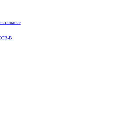
 стальные
 ССВ-В