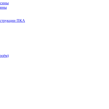
есины
сины
нструкции ПКА
роём)