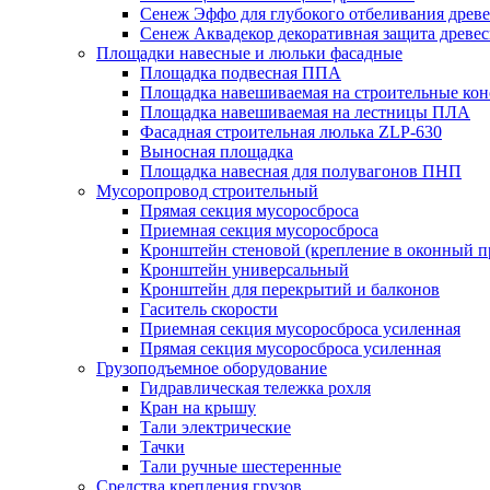
Сенеж Эффо для глубокого отбеливания древ
Сенеж Аквадекор декоративная защита древе
Площадки навесные и люльки фасадные
Площадка подвесная ППА
Площадка навешиваемая на строительные ко
Площадка навешиваемая на лестницы ПЛА
Фасадная строительная люлька ZLP-630
Выносная площадка
Площадка навесная для полувагонов ПНП
Мусоропровод строительный
Прямая секция мусоросброса
Приемная секция мусоросброса
Кронштейн стеновой (крепление в оконный п
Кронштейн универсальный
Кронштейн для перекрытий и балконов
Гаситель скорости
Приемная секция мусоросброса усиленная
Прямая секция мусоросброса усиленная
Грузоподъемное оборудование
Гидравлическая тележка рохля
Кран на крышу
Тали электрические
Тачки
Тали ручные шестеренные
Средства крепления грузов