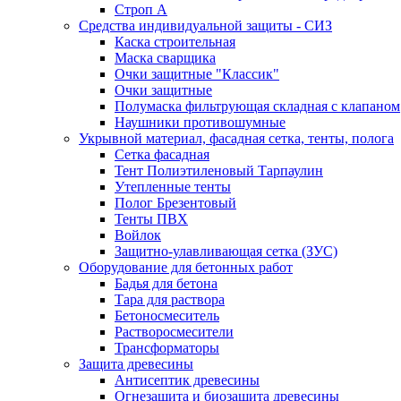
Строп А
Средства индивидуальной защиты - СИЗ
Каска строительная
Маска сварщика
Очки защитные "Классик"
Очки защитные
Полумаска фильтрующая складная с клапаном
Наушники противошумные
Укрывной материал, фасадная сетка, тенты, полога
Сетка фасадная
Тент Полиэтиленовый Тарпаулин
Утепленные тенты
Полог Брезентовый
Тенты ПВХ
Войлок
Защитно-улавливающая сетка (ЗУС)
Оборудование для бетонных работ
Бадья для бетона
Тара для раствора
Бетоносмеситель
Растворосмесители
Трансформаторы
Защита древесины
Антисептик древесины
Огнезащита и биозащита древесины