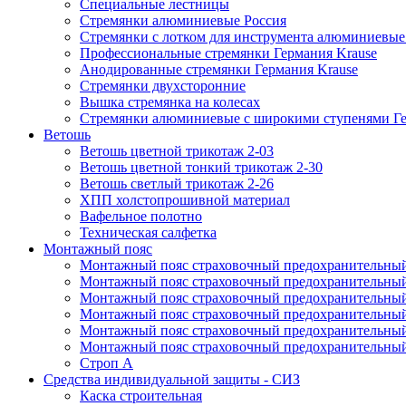
Специальные лестницы
Стремянки алюминиевые Россия
Стремянки c лотком для инструмента алюминиевые
Профессиональные стремянки Германия Krause
Анодированные стремянки Германия Krause
Стремянки двухсторонние
Вышка стремянка на колесах
Стремянки алюминиевые c широкими ступенями Ге
Ветошь
Ветошь цветной трикотаж 2-03
Ветошь цветной тонкий трикотаж 2-30
Ветошь светлый трикотаж 2-26
ХПП холстопрошивной материал
Вафельное полотно
Техническая салфетка
Монтажный пояс
Монтажный пояс страховочный предохранительный
Монтажный пояс страховочный предохранительный
Монтажный пояс страховочный предохранительны
Монтажный пояс страховочный предохранительны
Монтажный пояс страховочный предохранительный 
Монтажный пояс страховочный предохранительный
Строп А
Средства индивидуальной защиты - СИЗ
Каска строительная