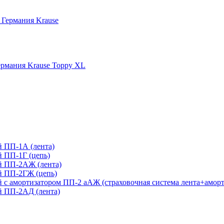
 Германия Krause
рмания Krause Toppy XL
 ПП-1А (лента)
 ПП-1Г (цепь)
й ПП-2АЖ (лента)
й ПП-2ГЖ (цепь)
с амортизатором ПП-2 аАЖ (страховочная система лента+аморт
 ПП-2АД (лента)