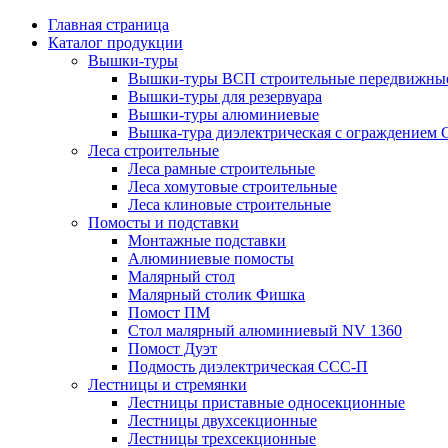
Главная страница
Каталог продукции
Вышки-туры
Вышки-туры ВСП строительные передвижные
Вышки-туры для резервуара
Вышки-туры алюминиевые
Вышка-тура диэлектрическая с ограждением
Леса строительные
Леса рамные строительные
Леса хомутовые строительные
Леса клиновые строительные
Помосты и подставки
Монтажные подставки
Алюминиевые помосты
Малярный стол
Малярный столик Фишка
Помост ПМ
Стол малярный алюминиевый NV 1360
Помост Дуэт
Подмость диэлектрическая ССС-П
Лестницы и стремянки
Лестницы приставные односекционные
Лестницы двухсекционные
Лестницы трехсекционные