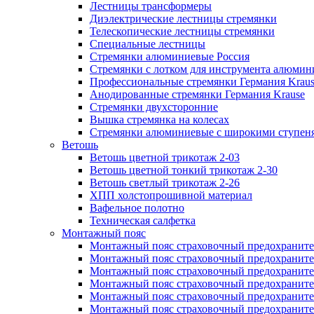
Лестницы трансформеры
Диэлектрические лестницы стремянки
Телескопические лестницы стремянки
Специальные лестницы
Стремянки алюминиевые Россия
Стремянки c лотком для инструмента алюмин
Профессиональные стремянки Германия Krau
Анодированные стремянки Германия Krause
Стремянки двухсторонние
Вышка стремянка на колесах
Стремянки алюминиевые c широкими ступеня
Ветошь
Ветошь цветной трикотаж 2-03
Ветошь цветной тонкий трикотаж 2-30
Ветошь светлый трикотаж 2-26
ХПП холстопрошивной материал
Вафельное полотно
Техническая салфетка
Монтажный пояс
Монтажный пояс страховочный предохраните
Монтажный пояс страховочный предохраните
Монтажный пояс страховочный предохранит
Монтажный пояс страховочный предохранит
Монтажный пояс страховочный предохранител
Монтажный пояс страховочный предохраните