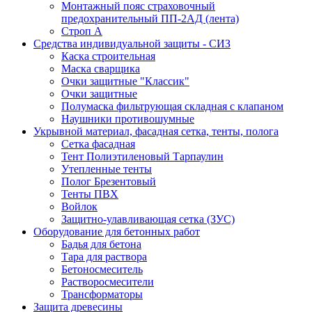
Монтажный пояс страховочный
предохранительный ПП-2АД (лента)
Строп А
Средства индивидуальной защиты - СИЗ
Каска строительная
Маска сварщика
Очки защитные "Классик"
Очки защитные
Полумаска фильтрующая складная с клапаном
Наушники противошумные
Укрывной материал, фасадная сетка, тенты, полога
Сетка фасадная
Тент Полиэтиленовый Тарпаулин
Утепленные тенты
Полог Брезентовый
Тенты ПВХ
Войлок
Защитно-улавливающая сетка (ЗУС)
Оборудование для бетонных работ
Бадья для бетона
Тара для раствора
Бетоносмеситель
Растворосмесители
Трансформаторы
Защита древесины