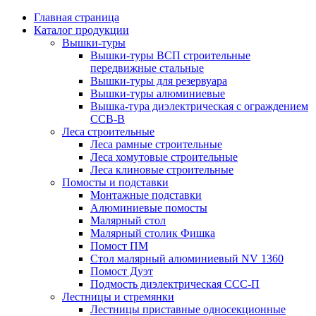
Главная страница
Каталог продукции
Вышки-туры
Вышки-туры ВСП строительные
передвижные стальные
Вышки-туры для резервуара
Вышки-туры алюминиевые
Вышка-тура диэлектрическая с ограждением
ССВ-В
Леса строительные
Леса рамные строительные
Леса хомутовые строительные
Леса клиновые строительные
Помосты и подставки
Монтажные подставки
Алюминиевые помосты
Малярный стол
Малярный столик Фишка
Помост ПМ
Стол малярный алюминиевый NV 1360
Помост Дуэт
Подмость диэлектрическая ССС-П
Лестницы и стремянки
Лестницы приставные односекционные