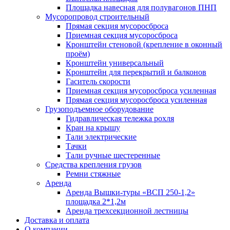
Площадка навесная для полувагонов ПНП
Мусоропровод строительный
Прямая секция мусоросброса
Приемная секция мусоросброса
Кронштейн стеновой (крепление в оконный
проём)
Кронштейн универсальный
Кронштейн для перекрытий и балконов
Гаситель скорости
Приемная секция мусоросброса усиленная
Прямая секция мусоросброса усиленная
Грузоподъемное оборудование
Гидравлическая тележка рохля
Кран на крышу
Тали электрические
Тачки
Тали ручные шестеренные
Средства крепления грузов
Ремни стяжные
Аренда
Аренда Вышки-туры «ВСП 250-1,2»
площадка 2*1,2м
Аренда трехсекционной лестницы
Доставка и оплата
О компании