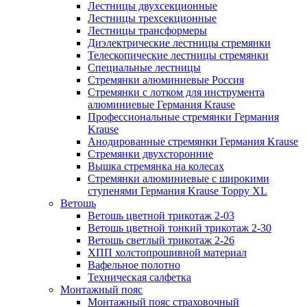
Лестницы двухсекционные
Лестницы трехсекционные
Лестницы трансформеры
Диэлектрические лестницы стремянки
Телескопические лестницы стремянки
Специальные лестницы
Стремянки алюминиевые Россия
Стремянки c лотком для инструмента
алюминиевые Германия Krause
Профессиональные стремянки Германия
Krause
Анодированные стремянки Германия Krause
Стремянки двухсторонние
Вышка стремянка на колесах
Стремянки алюминиевые c широкими
ступенями Германия Krause Toppy XL
Ветошь
Ветошь цветной трикотаж 2-03
Ветошь цветной тонкий трикотаж 2-30
Ветошь светлый трикотаж 2-26
ХПП холстопрошивной материал
Вафельное полотно
Техническая салфетка
Монтажный пояс
Монтажный пояс страховочный