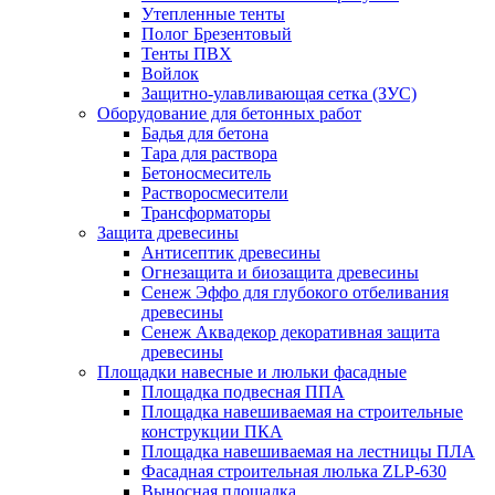
Утепленные тенты
Полог Брезентовый
Тенты ПВХ
Войлок
Защитно-улавливающая сетка (ЗУС)
Оборудование для бетонных работ
Бадья для бетона
Тара для раствора
Бетоносмеситель
Растворосмесители
Трансформаторы
Защита древесины
Антисептик древесины
Огнезащита и биозащита древесины
Сенеж Эффо для глубокого отбеливания
древесины
Сенеж Аквадекор декоративная защита
древесины
Площадки навесные и люльки фасадные
Площадка подвесная ППА
Площадка навешиваемая на строительные
конструкции ПКА
Площадка навешиваемая на лестницы ПЛА
Фасадная строительная люлька ZLP-630
Выносная площадка