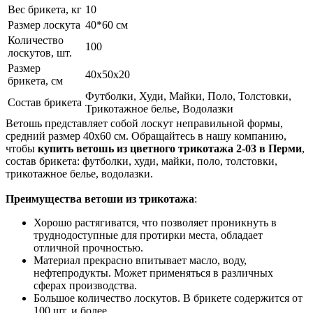
Вес брикета, кг
10
Размер лоскута
40*60 см
Количество
100
лоскутов, шт.
Размер
40x50x20
брикета, см
Футболки, Худи, Майки, Поло, Толстовки,
Состав брикета
Трикотажное белье, Водолазки
Ветошь представляет собой лоскут неправильной формы,
средний размер 40х60 см. Обращайтесь в нашу компанию,
чтобы
купить ветошь из цветного трикотажа 2-03 в Перми
,
состав брикета: футболки, худи, майки, поло, толстовки,
трикотажное белье, водолазки.
Преимущества ветоши из трикотажа
:
Хорошо растягиватся, что позволяет проникнуть в
труднодоступные для протирки места, обладает
отличной прочностью.
Материал прекрасно впитывает масло, воду,
нефтепродукты. Может применяться в различных
сферах производства.
Большое количество лоскутов. В брикете содержится от
100 шт. и более.