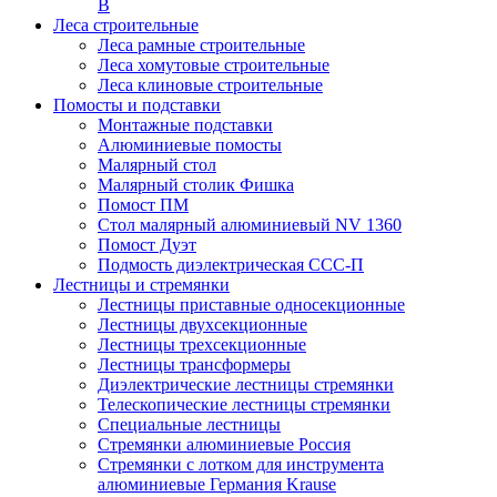
В
Леса строительные
Леса рамные строительные
Леса хомутовые строительные
Леса клиновые строительные
Помосты и подставки
Монтажные подставки
Алюминиевые помосты
Малярный стол
Малярный столик Фишка
Помост ПМ
Стол малярный алюминиевый NV 1360
Помост Дуэт
Подмость диэлектрическая ССС-П
Лестницы и стремянки
Лестницы приставные односекционные
Лестницы двухсекционные
Лестницы трехсекционные
Лестницы трансформеры
Диэлектрические лестницы стремянки
Телескопические лестницы стремянки
Специальные лестницы
Стремянки алюминиевые Россия
Стремянки c лотком для инструмента
алюминиевые Германия Krause