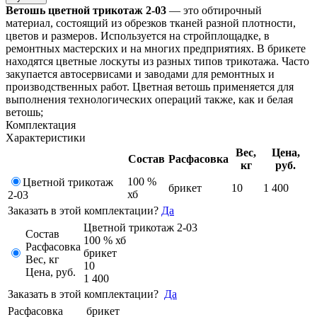
Ветошь цветной трикотаж 2-03
— это обтирочный
материал, состоящий из обрезков тканей разной плотности,
цветов и размеров. Используется на стройплощадке, в
ремонтных мастерских и на многих предприятиях. В брикете
находятся цветные лоскуты из разных типов трикотажа. Часто
закупается автосервисами и заводами для ремонтных и
производственных работ. Цветная ветошь применяется для
выполнения технологических операций также, как и белая
ветошь;
Комплектация
Характеристики
Вес,
Цена,
Состав
Расфасовка
кг
руб.
100 %
Цветной трикотаж
брикет
10
1 400
хб
2-03
Заказать в этой комплектации?
Да
Цветной трикотаж 2-03
Состав
100 % хб
Расфасовка
брикет
Вес, кг
10
Цена, руб.
1 400
Заказать в этой комплектации?
Да
Расфасовка
брикет