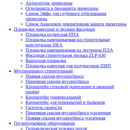
Антисептик древесины
Огнезащита и биозащита древесины
Сенеж Эффо для глубокого отбеливания
древесины
Сенеж Аквадекор декоративная защита древесины
Площадки навесные и люльки фасадные
Площадка подвесная ППА
Площадка навешиваемая на строительные
конструкции ПКА
Площадка навешиваемая на лестницы ПЛА
Фасадная строительная люлька ZLP-630
Выносная площадка
Площадка навесная для полувагонов ПНП
Мусоропровод строительный
Прямая секция мусоросброса
Приемная секция мусоросброса
Кронштейн стеновой (крепление в оконный
проём)
Кронштейн универсальный
Кронштейн для перекрытий и балконов
Гаситель скорости
Приемная секция мусоросброса усиленная
Прямая секция мусоросброса усиленная
Грузоподъемное оборудование
Гидравлическая тележка рохля