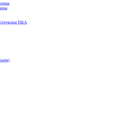
есины
сины
нструкции ПКА
роём)