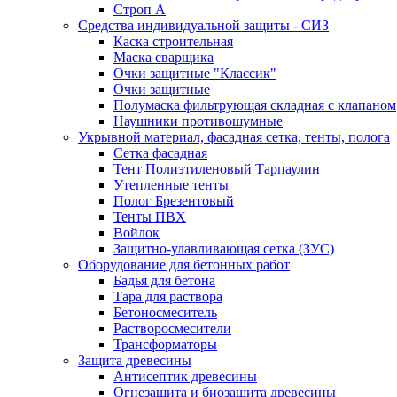
Строп А
Средства индивидуальной защиты - СИЗ
Каска строительная
Маска сварщика
Очки защитные "Классик"
Очки защитные
Полумаска фильтрующая складная с клапаном
Наушники противошумные
Укрывной материал, фасадная сетка, тенты, полога
Сетка фасадная
Тент Полиэтиленовый Тарпаулин
Утепленные тенты
Полог Брезентовый
Тенты ПВХ
Войлок
Защитно-улавливающая сетка (ЗУС)
Оборудование для бетонных работ
Бадья для бетона
Тара для раствора
Бетоносмеситель
Растворосмесители
Трансформаторы
Защита древесины
Антисептик древесины
Огнезащита и биозащита древесины