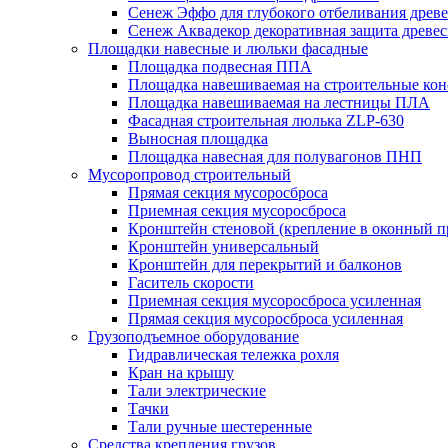
Сенеж Эффо для глубокого отбеливания древ
Сенеж Аквадекор декоративная защита древе
Площадки навесные и люльки фасадные
Площадка подвесная ППА
Площадка навешиваемая на строительные ко
Площадка навешиваемая на лестницы ПЛА
Фасадная строительная люлька ZLP-630
Выносная площадка
Площадка навесная для полувагонов ПНП
Мусоропровод строительный
Прямая секция мусоросброса
Приемная секция мусоросброса
Кронштейн стеновой (крепление в оконный п
Кронштейн универсальный
Кронштейн для перекрытий и балконов
Гаситель скорости
Приемная секция мусоросброса усиленная
Прямая секция мусоросброса усиленная
Грузоподъемное оборудование
Гидравлическая тележка рохля
Кран на крышу
Тали электрические
Тачки
Тали ручные шестеренные
Средства крепления грузов