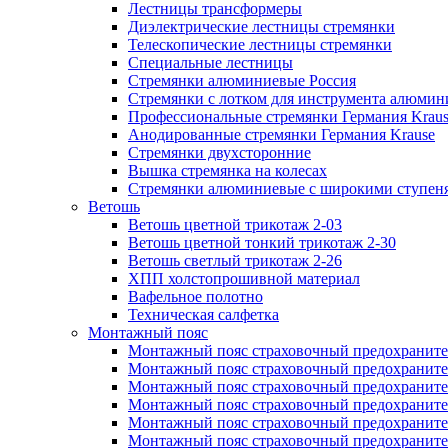
Лестницы трансформеры
Диэлектрические лестницы стремянки
Телескопические лестницы стремянки
Специальные лестницы
Стремянки алюминиевые Россия
Стремянки c лотком для инструмента алюмин
Профессиональные стремянки Германия Krau
Анодированные стремянки Германия Krause
Стремянки двухсторонние
Вышка стремянка на колесах
Стремянки алюминиевые c широкими ступеня
Ветошь
Ветошь цветной трикотаж 2-03
Ветошь цветной тонкий трикотаж 2-30
Ветошь светлый трикотаж 2-26
ХПП холстопрошивной материал
Вафельное полотно
Техническая салфетка
Монтажный пояс
Монтажный пояс страховочный предохраните
Монтажный пояс страховочный предохраните
Монтажный пояс страховочный предохранит
Монтажный пояс страховочный предохранит
Монтажный пояс страховочный предохранител
Монтажный пояс страховочный предохраните