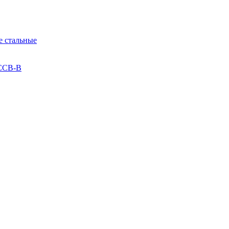
 стальные
 ССВ-В