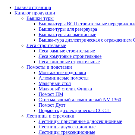
Главная страница
Каталог продукции
Вышки-туры
Вышки-туры ВСП строительные передвижные
Вышки-туры для резервуара
Вышки-туры алюминиевые
Вышка-тура диэлектрическая с ограждением
Леса строительные
Леса рамные строительные
Леса хомутовые строительные
Леса клиновые строительные
Помосты и подставки
Монтажные подставки
Алюминиевые помосты
Малярный стол
Малярный столик Фишка
Помост ПМ
Стол малярный алюминиевый NV 1360
Помост Дуэт
Подмость диэлектрическая ССС-П
Лестницы и стремянки
Лестницы приставные односекционные
Лестницы двухсекционные
Лестницы трехсекционные