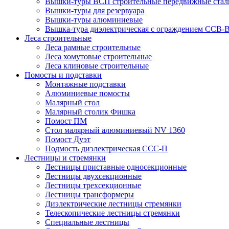
Вышки-туры ВСП строительные передвижные стал
Вышки-туры для резервуара
Вышки-туры алюминиевые
Вышка-тура диэлектрическая с ограждением ССВ-
Леса строительные
Леса рамные строительные
Леса хомутовые строительные
Леса клиновые строительные
Помосты и подставки
Монтажные подставки
Алюминиевые помосты
Малярный стол
Малярный столик Фишка
Помост ПМ
Стол малярный алюминиевый NV 1360
Помост Дуэт
Подмость диэлектрическая ССС-П
Лестницы и стремянки
Лестницы приставные односекционные
Лестницы двухсекционные
Лестницы трехсекционные
Лестницы трансформеры
Диэлектрические лестницы стремянки
Телескопические лестницы стремянки
Специальные лестницы