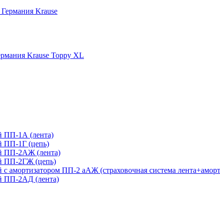
 Германия Krause
рмания Krause Toppy XL
 ПП-1А (лента)
 ПП-1Г (цепь)
й ПП-2АЖ (лента)
й ПП-2ГЖ (цепь)
с амортизатором ПП-2 аАЖ (страховочная система лента+аморт
 ПП-2АД (лента)