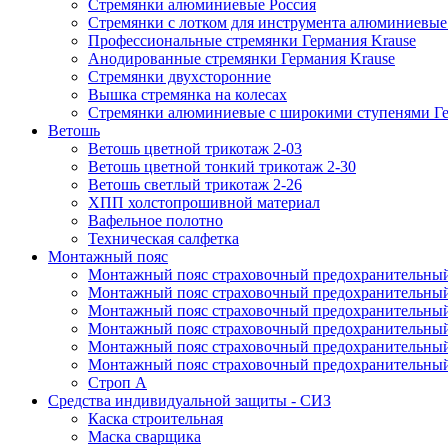
Стремянки алюминиевые Россия
Стремянки c лотком для инструмента алюминиевые
Профессиональные стремянки Германия Krause
Анодированные стремянки Германия Krause
Стремянки двухсторонние
Вышка стремянка на колесах
Стремянки алюминиевые c широкими ступенями Ге
Ветошь
Ветошь цветной трикотаж 2-03
Ветошь цветной тонкий трикотаж 2-30
Ветошь светлый трикотаж 2-26
ХПП холстопрошивной материал
Вафельное полотно
Техническая салфетка
Монтажный пояс
Монтажный пояс страховочный предохранительный
Монтажный пояс страховочный предохранительный
Монтажный пояс страховочный предохранительны
Монтажный пояс страховочный предохранительны
Монтажный пояс страховочный предохранительный 
Монтажный пояс страховочный предохранительный
Строп А
Средства индивидуальной защиты - СИЗ
Каска строительная
Маска сварщика