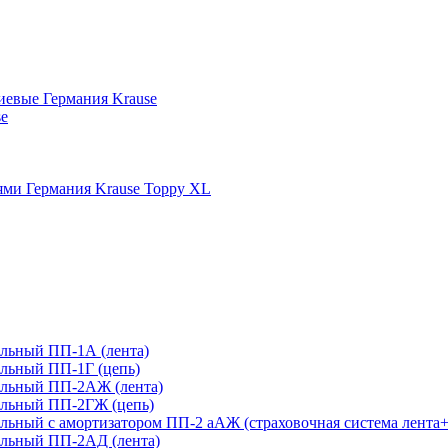
иевые Германия Krause
se
ми Германия Krause Toppy XL
льный ПП-1А (лента)
льный ПП-1Г (цепь)
ельный ПП-2АЖ (лента)
ельный ПП-2ГЖ (цепь)
ьный с амортизатором ПП-2 аАЖ (страховочная система лента+
льный ПП-2АД (лента)