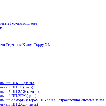
иевые Германия Krause
se
ми Германия Krause Toppy XL
льный ПП-1А (лента)
льный ПП-1Г (цепь)
ельный ПП-2АЖ (лента)
ельный ПП-2ГЖ (цепь)
ьный с амортизатором ПП-2 аАЖ (страховочная система лента+
льный ПП-2АД (лента)