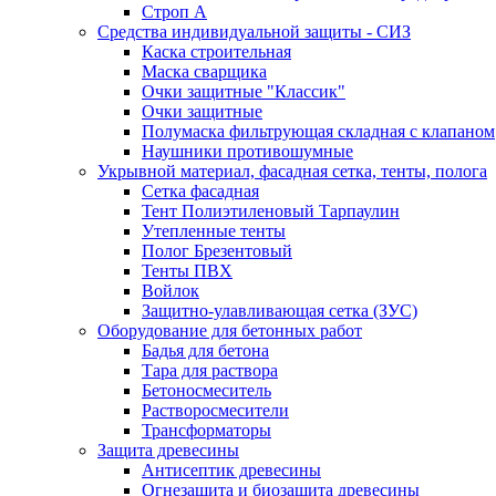
Строп А
Средства индивидуальной защиты - СИЗ
Каска строительная
Маска сварщика
Очки защитные "Классик"
Очки защитные
Полумаска фильтрующая складная с клапаном
Наушники противошумные
Укрывной материал, фасадная сетка, тенты, полога
Сетка фасадная
Тент Полиэтиленовый Тарпаулин
Утепленные тенты
Полог Брезентовый
Тенты ПВХ
Войлок
Защитно-улавливающая сетка (ЗУС)
Оборудование для бетонных работ
Бадья для бетона
Тара для раствора
Бетоносмеситель
Растворосмесители
Трансформаторы
Защита древесины
Антисептик древесины
Огнезащита и биозащита древесины