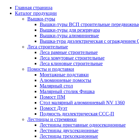
Главная страница
Каталог продукции
Вышки-туры
Вышки-туры ВСП строительные передвижные
Вышки-туры для резервуара
Вышки-туры алюминиевые
Вышка-тура диэлектрическая с ограждением
Леса строительные
Леса рамные строительные
Леса хомутовые строительные
Леса клиновые строительные
Помосты и подставки
Монтажные подставки
Алюминиевые помосты
Малярный стол
Малярный столик Фишка
Помост ПМ
Стол малярный алюминиевый NV 1360
Помост Дуэт
Подмость диэлектрическая ССС-П
Лестницы и стремянки
Лестницы приставные односекционные
Лестницы двухсекционные
Лестницы трехсекционные