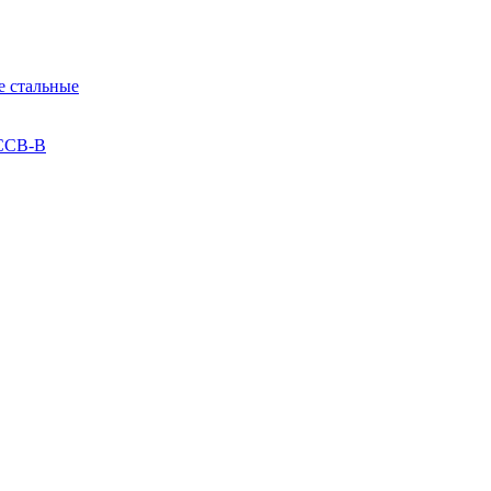
 стальные
 ССВ-В