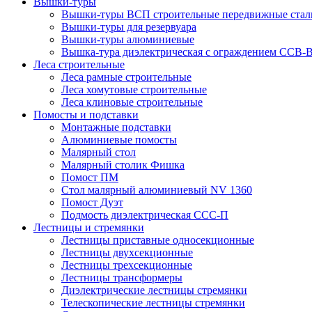
Вышки-туры
Вышки-туры ВСП строительные передвижные стал
Вышки-туры для резервуара
Вышки-туры алюминиевые
Вышка-тура диэлектрическая с ограждением ССВ-
Леса строительные
Леса рамные строительные
Леса хомутовые строительные
Леса клиновые строительные
Помосты и подставки
Монтажные подставки
Алюминиевые помосты
Малярный стол
Малярный столик Фишка
Помост ПМ
Стол малярный алюминиевый NV 1360
Помост Дуэт
Подмость диэлектрическая ССС-П
Лестницы и стремянки
Лестницы приставные односекционные
Лестницы двухсекционные
Лестницы трехсекционные
Лестницы трансформеры
Диэлектрические лестницы стремянки
Телескопические лестницы стремянки