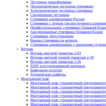
Лестницы трансформеры
Диэлектрические лестницы стремянки
Телескопические лестницы стремянки
Специальные лестницы
Стремянки алюминиевые Россия
Стремянки c лотком для инструмента алюмин
Профессиональные стремянки Германия Krau
Анодированные стремянки Германия Krause
Стремянки двухсторонние
Вышка стремянка на колесах
Стремянки алюминиевые c широкими ступеня
Ветошь
Ветошь цветной трикотаж 2-03
Ветошь цветной тонкий трикотаж 2-30
Ветошь светлый трикотаж 2-26
ХПП холстопрошивной материал
Вафельное полотно
Техническая салфетка
Монтажный пояс
Монтажный пояс страховочный предохраните
Монтажный пояс страховочный предохраните
Монтажный пояс страховочный предохранит
Монтажный пояс страховочный предохранит
Монтажный пояс страховочный предохранител
Монтажный пояс страховочный предохраните