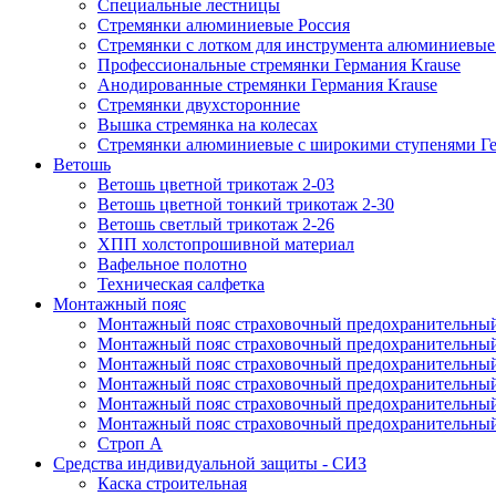
Специальные лестницы
Стремянки алюминиевые Россия
Стремянки c лотком для инструмента алюминиевые
Профессиональные стремянки Германия Krause
Анодированные стремянки Германия Krause
Стремянки двухсторонние
Вышка стремянка на колесах
Стремянки алюминиевые c широкими ступенями Ге
Ветошь
Ветошь цветной трикотаж 2-03
Ветошь цветной тонкий трикотаж 2-30
Ветошь светлый трикотаж 2-26
ХПП холстопрошивной материал
Вафельное полотно
Техническая салфетка
Монтажный пояс
Монтажный пояс страховочный предохранительный
Монтажный пояс страховочный предохранительный
Монтажный пояс страховочный предохранительны
Монтажный пояс страховочный предохранительны
Монтажный пояс страховочный предохранительный 
Монтажный пояс страховочный предохранительный
Строп А
Средства индивидуальной защиты - СИЗ
Каска строительная