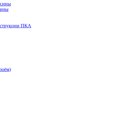
есины
сины
нструкции ПКА
роём)