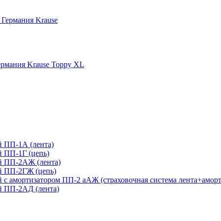
 Германия Krause
рмания Krause Toppy XL
 ПП-1А (лента)
 ПП-1Г (цепь)
й ПП-2АЖ (лента)
й ПП-2ГЖ (цепь)
с амортизатором ПП-2 аАЖ (страховочная система лента+аморт
 ПП-2АД (лента)