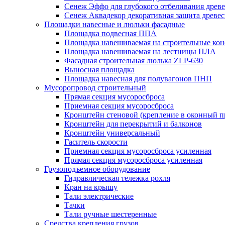
Сенеж Эффо для глубокого отбеливания древ
Сенеж Аквадекор декоративная защита древе
Площадки навесные и люльки фасадные
Площадка подвесная ППА
Площадка навешиваемая на строительные ко
Площадка навешиваемая на лестницы ПЛА
Фасадная строительная люлька ZLP-630
Выносная площадка
Площадка навесная для полувагонов ПНП
Мусоропровод строительный
Прямая секция мусоросброса
Приемная секция мусоросброса
Кронштейн стеновой (крепление в оконный п
Кронштейн для перекрытий и балконов
Кронштейн универсальный
Гаситель скорости
Приемная секция мусоросброса усиленная
Прямая секция мусоросброса усиленная
Грузоподъемное оборудование
Гидравлическая тележка рохля
Кран на крышу
Тали электрические
Тачки
Тали ручные шестеренные
Средства крепления грузов