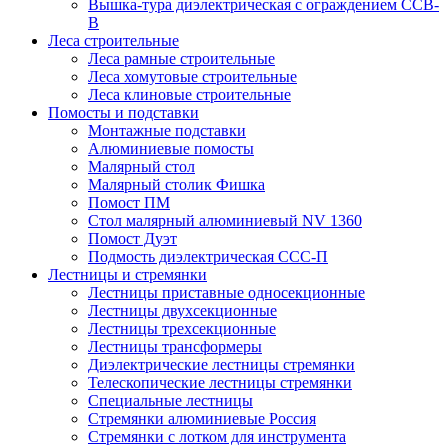
Вышка-тура диэлектрическая с ограждением ССВ-
В
Леса строительные
Леса рамные строительные
Леса хомутовые строительные
Леса клиновые строительные
Помосты и подставки
Монтажные подставки
Алюминиевые помосты
Малярный стол
Малярный столик Фишка
Помост ПМ
Стол малярный алюминиевый NV 1360
Помост Дуэт
Подмость диэлектрическая ССС-П
Лестницы и стремянки
Лестницы приставные односекционные
Лестницы двухсекционные
Лестницы трехсекционные
Лестницы трансформеры
Диэлектрические лестницы стремянки
Телескопические лестницы стремянки
Специальные лестницы
Стремянки алюминиевые Россия
Стремянки c лотком для инструмента