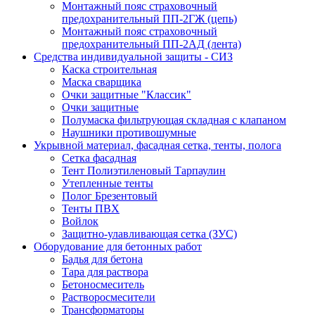
Монтажный пояс страховочный
предохранительный ПП-2ГЖ (цепь)
Монтажный пояс страховочный
предохранительный ПП-2АД (лента)
Средства индивидуальной защиты - СИЗ
Каска строительная
Маска сварщика
Очки защитные "Классик"
Очки защитные
Полумаска фильтрующая складная с клапаном
Наушники противошумные
Укрывной материал, фасадная сетка, тенты, полога
Сетка фасадная
Тент Полиэтиленовый Тарпаулин
Утепленные тенты
Полог Брезентовый
Тенты ПВХ
Войлок
Защитно-улавливающая сетка (ЗУС)
Оборудование для бетонных работ
Бадья для бетона
Тара для раствора
Бетоносмеситель
Растворосмесители
Трансформаторы