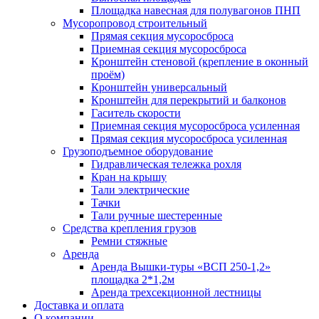
Площадка навесная для полувагонов ПНП
Мусоропровод строительный
Прямая секция мусоросброса
Приемная секция мусоросброса
Кронштейн стеновой (крепление в оконный
проём)
Кронштейн универсальный
Кронштейн для перекрытий и балконов
Гаситель скорости
Приемная секция мусоросброса усиленная
Прямая секция мусоросброса усиленная
Грузоподъемное оборудование
Гидравлическая тележка рохля
Кран на крышу
Тали электрические
Тачки
Тали ручные шестеренные
Средства крепления грузов
Ремни стяжные
Аренда
Аренда Вышки-туры «ВСП 250-1,2»
площадка 2*1,2м
Аренда трехсекционной лестницы
Доставка и оплата
О компании