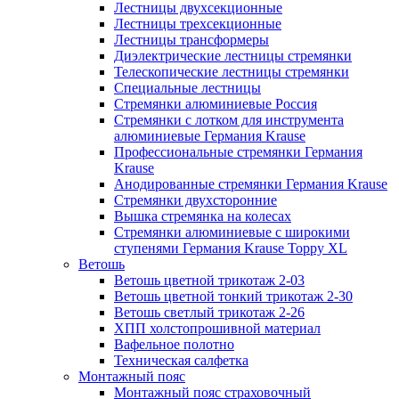
Лестницы двухсекционные
Лестницы трехсекционные
Лестницы трансформеры
Диэлектрические лестницы стремянки
Телескопические лестницы стремянки
Специальные лестницы
Стремянки алюминиевые Россия
Стремянки c лотком для инструмента
алюминиевые Германия Krause
Профессиональные стремянки Германия
Krause
Анодированные стремянки Германия Krause
Стремянки двухсторонние
Вышка стремянка на колесах
Стремянки алюминиевые c широкими
ступенями Германия Krause Toppy XL
Ветошь
Ветошь цветной трикотаж 2-03
Ветошь цветной тонкий трикотаж 2-30
Ветошь светлый трикотаж 2-26
ХПП холстопрошивной материал
Вафельное полотно
Техническая салфетка
Монтажный пояс
Монтажный пояс страховочный