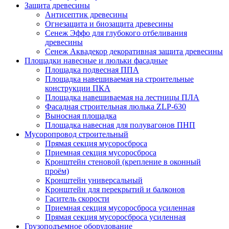
Защита древесины
Антисептик древесины
Огнезащита и биозащита древесины
Сенеж Эффо для глубокого отбеливания
древесины
Сенеж Аквадекор декоративная защита древесины
Площадки навесные и люльки фасадные
Площадка подвесная ППА
Площадка навешиваемая на строительные
конструкции ПКА
Площадка навешиваемая на лестницы ПЛА
Фасадная строительная люлька ZLP-630
Выносная площадка
Площадка навесная для полувагонов ПНП
Мусоропровод строительный
Прямая секция мусоросброса
Приемная секция мусоросброса
Кронштейн стеновой (крепление в оконный
проём)
Кронштейн универсальный
Кронштейн для перекрытий и балконов
Гаситель скорости
Приемная секция мусоросброса усиленная
Прямая секция мусоросброса усиленная
Грузоподъемное оборудование