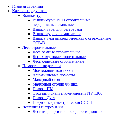
Главная страница
Каталог продукции
Вышки-туры
Вышки-туры ВСП строительные
передвижные стальные
Вышки-туры для резервуара
Вышки-туры алюминиевые
Вышка-тура диэлектрическая с ограждением
ССВ-В
Леса строительные
Леса рамные строительные
Леса хомутовые строительные
Леса клиновые строительные
Помосты и подставки
Монтажные подставки
Алюминиевые помосты
Малярный стол
Малярный столик Фишка
Помост ПМ
Стол малярный алюминиевый NV 1360
Помост Дуэт
Подмость диэлектрическая ССС-П
Лестницы и стремянки
Лестницы приставные односекционные