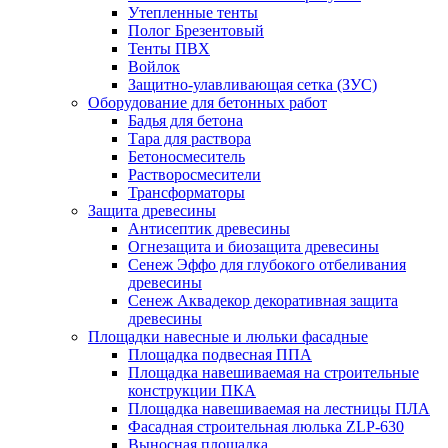
Утепленные тенты
Полог Брезентовый
Тенты ПВХ
Войлок
Защитно-улавливающая сетка (ЗУС)
Оборудование для бетонных работ
Бадья для бетона
Тара для раствора
Бетоносмеситель
Растворосмесители
Трансформаторы
Защита древесины
Антисептик древесины
Огнезащита и биозащита древесины
Сенеж Эффо для глубокого отбеливания
древесины
Сенеж Аквадекор декоративная защита
древесины
Площадки навесные и люльки фасадные
Площадка подвесная ППА
Площадка навешиваемая на строительные
конструкции ПКА
Площадка навешиваемая на лестницы ПЛА
Фасадная строительная люлька ZLP-630
Выносная площадка