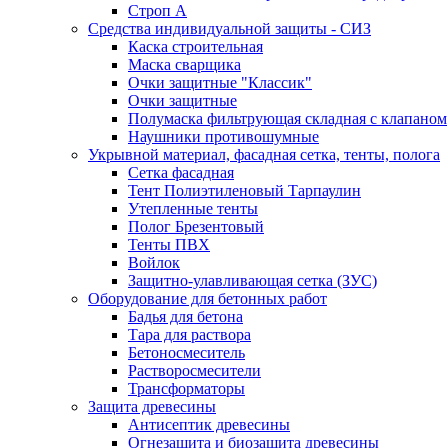
Строп А
Средства индивидуальной защиты - СИЗ
Каска строительная
Маска сварщика
Очки защитные "Классик"
Очки защитные
Полумаска фильтрующая складная с клапаном
Наушники противошумные
Укрывной материал, фасадная сетка, тенты, полога
Сетка фасадная
Тент Полиэтиленовый Тарпаулин
Утепленные тенты
Полог Брезентовый
Тенты ПВХ
Войлок
Защитно-улавливающая сетка (ЗУС)
Оборудование для бетонных работ
Бадья для бетона
Тара для раствора
Бетоносмеситель
Растворосмесители
Трансформаторы
Защита древесины
Антисептик древесины
Огнезащита и биозащита древесины