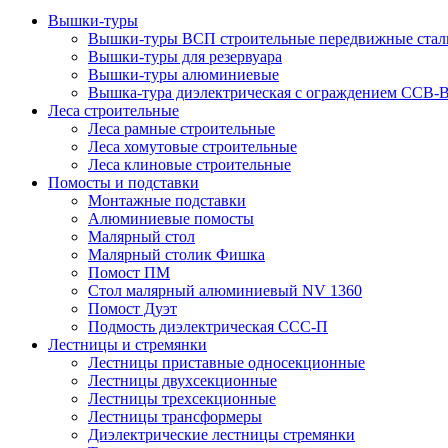
Вышки-туры
Вышки-туры ВСП строительные передвижные стал
Вышки-туры для резервуара
Вышки-туры алюминиевые
Вышка-тура диэлектрическая с ограждением ССВ-
Леса строительные
Леса рамные строительные
Леса хомутовые строительные
Леса клиновые строительные
Помосты и подставки
Монтажные подставки
Алюминиевые помосты
Малярный стол
Малярный столик Фишка
Помост ПМ
Стол малярный алюминиевый NV 1360
Помост Дуэт
Подмость диэлектрическая ССС-П
Лестницы и стремянки
Лестницы приставные односекционные
Лестницы двухсекционные
Лестницы трехсекционные
Лестницы трансформеры
Диэлектрические лестницы стремянки