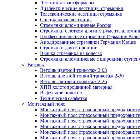
Лестницы трансформеры
Диэлектрические лестницы стремянки
Телескопические лестницы стремянки
Специальные лестницы
Стремянки алюминиевые Россия
Стремянки c лотком для инструмента алюмин
Профессиональные стремянки Германия Krau
Анодированные стремянки Германия Krause
Стремянки двухсторонние
Вышка стремянка на колесах
Стремянки алюминиевые c широкими ступеня
Ветошь
Ветошь цветной трикотаж 2-03
Ветошь цветной тонкий трикотаж 2-30
Ветошь светлый трикотаж 2-26
ХПП холстопрошивной материал
Вафельное полотно
Техническая салфетка
Монтажный пояс
Монтажный пояс страховочный предохраните
Монтажный пояс страховочный предохраните
Монтажный пояс страховочный предохранит
Монтажный пояс страховочный предохранит
Монтажный пояс страховочный предохранител
Монтажный пояс страховочный предохраните