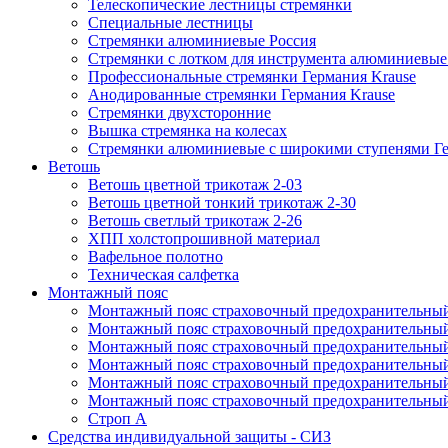
Телескопические лестницы стремянки
Специальные лестницы
Стремянки алюминиевые Россия
Стремянки c лотком для инструмента алюминиевые
Профессиональные стремянки Германия Krause
Анодированные стремянки Германия Krause
Стремянки двухсторонние
Вышка стремянка на колесах
Стремянки алюминиевые c широкими ступенями Ге
Ветошь
Ветошь цветной трикотаж 2-03
Ветошь цветной тонкий трикотаж 2-30
Ветошь светлый трикотаж 2-26
ХПП холстопрошивной материал
Вафельное полотно
Техническая салфетка
Монтажный пояс
Монтажный пояс страховочный предохранительный
Монтажный пояс страховочный предохранительный
Монтажный пояс страховочный предохранительны
Монтажный пояс страховочный предохранительны
Монтажный пояс страховочный предохранительный 
Монтажный пояс страховочный предохранительный
Строп А
Средства индивидуальной защиты - СИЗ