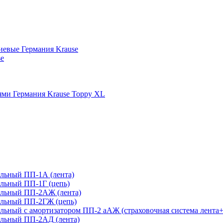
иевые Германия Krause
se
ми Германия Krause Toppy XL
льный ПП-1А (лента)
льный ПП-1Г (цепь)
ельный ПП-2АЖ (лента)
ельный ПП-2ГЖ (цепь)
ьный с амортизатором ПП-2 аАЖ (страховочная система лента+
льный ПП-2АД (лента)