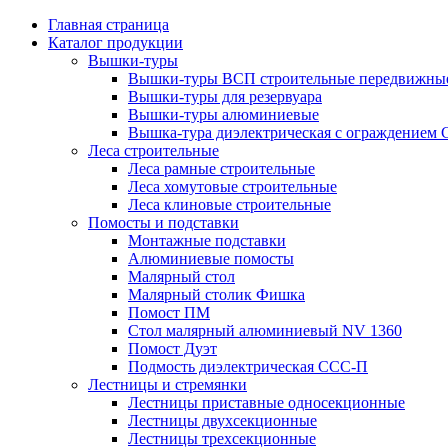
Главная страница
Каталог продукции
Вышки-туры
Вышки-туры ВСП строительные передвижные
Вышки-туры для резервуара
Вышки-туры алюминиевые
Вышка-тура диэлектрическая с ограждением
Леса строительные
Леса рамные строительные
Леса хомутовые строительные
Леса клиновые строительные
Помосты и подставки
Монтажные подставки
Алюминиевые помосты
Малярный стол
Малярный столик Фишка
Помост ПМ
Стол малярный алюминиевый NV 1360
Помост Дуэт
Подмость диэлектрическая ССС-П
Лестницы и стремянки
Лестницы приставные односекционные
Лестницы двухсекционные
Лестницы трехсекционные