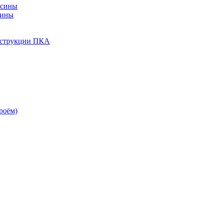
есины
сины
нструкции ПКА
роём)