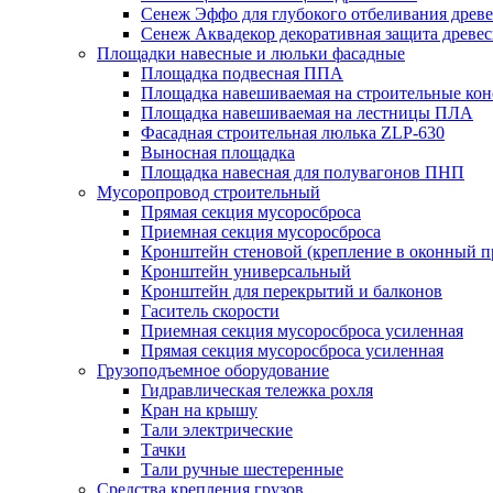
Сенеж Эффо для глубокого отбеливания древ
Сенеж Аквадекор декоративная защита древе
Площадки навесные и люльки фасадные
Площадка подвесная ППА
Площадка навешиваемая на строительные ко
Площадка навешиваемая на лестницы ПЛА
Фасадная строительная люлька ZLP-630
Выносная площадка
Площадка навесная для полувагонов ПНП
Мусоропровод строительный
Прямая секция мусоросброса
Приемная секция мусоросброса
Кронштейн стеновой (крепление в оконный п
Кронштейн универсальный
Кронштейн для перекрытий и балконов
Гаситель скорости
Приемная секция мусоросброса усиленная
Прямая секция мусоросброса усиленная
Грузоподъемное оборудование
Гидравлическая тележка рохля
Кран на крышу
Тали электрические
Тачки
Тали ручные шестеренные
Средства крепления грузов