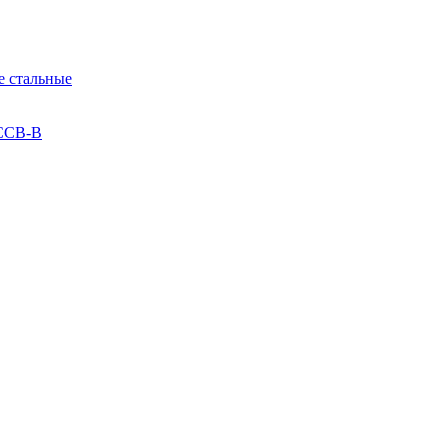
 стальные
 ССВ-В