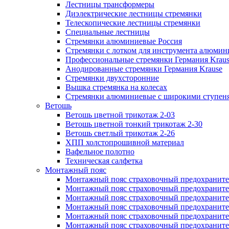
Лестницы трансформеры
Диэлектрические лестницы стремянки
Телескопические лестницы стремянки
Специальные лестницы
Стремянки алюминиевые Россия
Стремянки c лотком для инструмента алюмин
Профессиональные стремянки Германия Krau
Анодированные стремянки Германия Krause
Стремянки двухсторонние
Вышка стремянка на колесах
Стремянки алюминиевые c широкими ступеня
Ветошь
Ветошь цветной трикотаж 2-03
Ветошь цветной тонкий трикотаж 2-30
Ветошь светлый трикотаж 2-26
ХПП холстопрошивной материал
Вафельное полотно
Техническая салфетка
Монтажный пояс
Монтажный пояс страховочный предохраните
Монтажный пояс страховочный предохраните
Монтажный пояс страховочный предохранит
Монтажный пояс страховочный предохранит
Монтажный пояс страховочный предохранител
Монтажный пояс страховочный предохраните