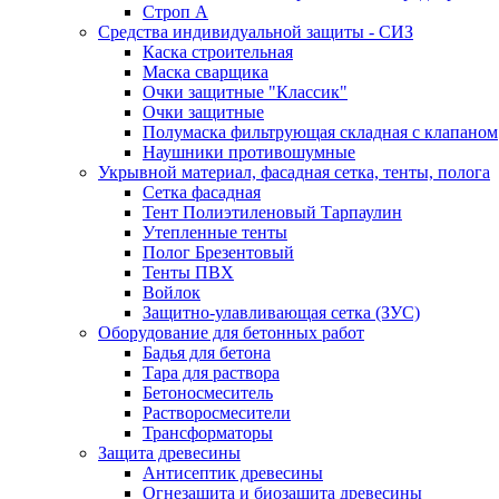
Строп А
Средства индивидуальной защиты - СИЗ
Каска строительная
Маска сварщика
Очки защитные "Классик"
Очки защитные
Полумаска фильтрующая складная с клапаном
Наушники противошумные
Укрывной материал, фасадная сетка, тенты, полога
Сетка фасадная
Тент Полиэтиленовый Тарпаулин
Утепленные тенты
Полог Брезентовый
Тенты ПВХ
Войлок
Защитно-улавливающая сетка (ЗУС)
Оборудование для бетонных работ
Бадья для бетона
Тара для раствора
Бетоносмеситель
Растворосмесители
Трансформаторы
Защита древесины
Антисептик древесины
Огнезащита и биозащита древесины