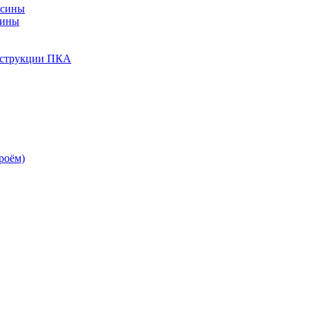
есины
сины
нструкции ПКА
роём)