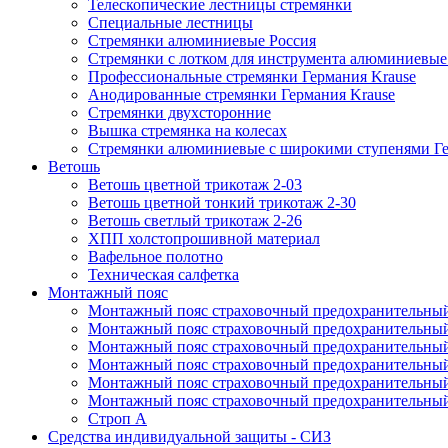
Телескопические лестницы стремянки
Специальные лестницы
Стремянки алюминиевые Россия
Стремянки c лотком для инструмента алюминиевые
Профессиональные стремянки Германия Krause
Анодированные стремянки Германия Krause
Стремянки двухсторонние
Вышка стремянка на колесах
Стремянки алюминиевые c широкими ступенями Ге
Ветошь
Ветошь цветной трикотаж 2-03
Ветошь цветной тонкий трикотаж 2-30
Ветошь светлый трикотаж 2-26
ХПП холстопрошивной материал
Вафельное полотно
Техническая салфетка
Монтажный пояс
Монтажный пояс страховочный предохранительный
Монтажный пояс страховочный предохранительный
Монтажный пояс страховочный предохранительны
Монтажный пояс страховочный предохранительны
Монтажный пояс страховочный предохранительный 
Монтажный пояс страховочный предохранительный
Строп А
Средства индивидуальной защиты - СИЗ