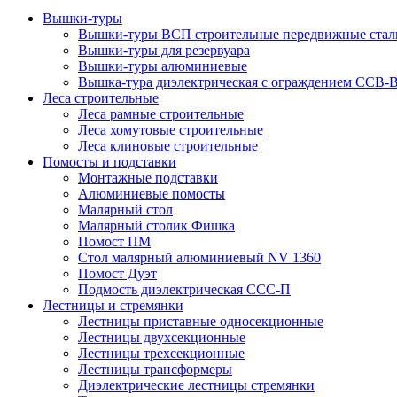
Вышки-туры
Вышки-туры ВСП строительные передвижные стал
Вышки-туры для резервуара
Вышки-туры алюминиевые
Вышка-тура диэлектрическая с ограждением ССВ-
Леса строительные
Леса рамные строительные
Леса хомутовые строительные
Леса клиновые строительные
Помосты и подставки
Монтажные подставки
Алюминиевые помосты
Малярный стол
Малярный столик Фишка
Помост ПМ
Стол малярный алюминиевый NV 1360
Помост Дуэт
Подмость диэлектрическая ССС-П
Лестницы и стремянки
Лестницы приставные односекционные
Лестницы двухсекционные
Лестницы трехсекционные
Лестницы трансформеры
Диэлектрические лестницы стремянки