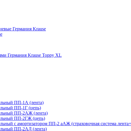
иевые Германия Krause
se
ми Германия Krause Toppy XL
льный ПП-1А (лента)
льный ПП-1Г (цепь)
ельный ПП-2АЖ (лента)
ельный ПП-2ГЖ (цепь)
ьный с амортизатором ПП-2 аАЖ (страховочная система лента+
льный ПП-2АД (лента)