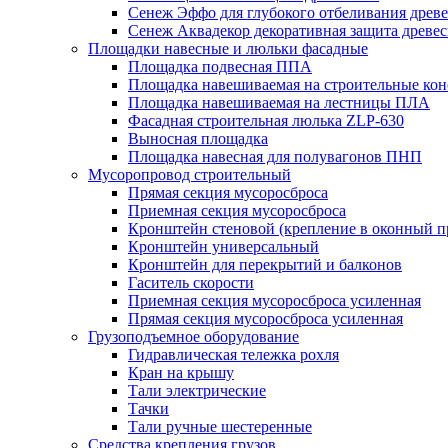
Сенеж Эффо для глубокого отбеливания древ
Сенеж Аквадекор декоративная защита древе
Площадки навесные и люльки фасадные
Площадка подвесная ППА
Площадка навешиваемая на строительные ко
Площадка навешиваемая на лестницы ПЛА
Фасадная строительная люлька ZLP-630
Выносная площадка
Площадка навесная для полувагонов ПНП
Мусоропровод строительный
Прямая секция мусоросброса
Приемная секция мусоросброса
Кронштейн стеновой (крепление в оконный п
Кронштейн универсальный
Кронштейн для перекрытий и балконов
Гаситель скорости
Приемная секция мусоросброса усиленная
Прямая секция мусоросброса усиленная
Грузоподъемное оборудование
Гидравлическая тележка рохля
Кран на крышу
Тали электрические
Тачки
Тали ручные шестеренные
Средства крепления грузов