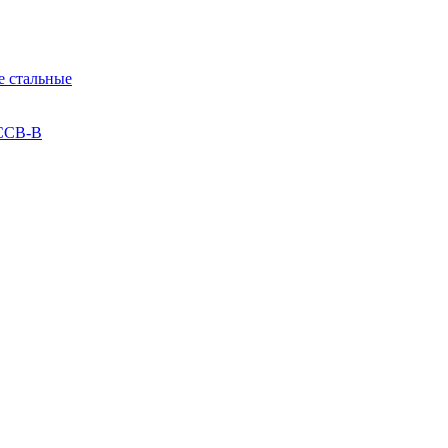
 стальные
 ССВ-В