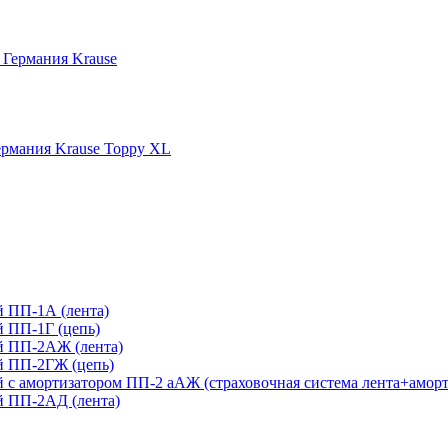
 Германия Krause
рмания Krause Toppy XL
 ПП-1А (лента)
 ПП-1Г (цепь)
й ПП-2АЖ (лента)
й ПП-2ГЖ (цепь)
с амортизатором ПП-2 аАЖ (страховочная система лента+аморт
 ПП-2АД (лента)