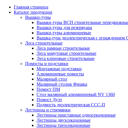
Главная страница
Каталог продукции
Вышки-туры
Вышки-туры ВСП строительные передвижные
Вышки-туры для резервуара
Вышки-туры алюминиевые
Вышка-тура диэлектрическая с ограждением
Леса строительные
Леса рамные строительные
Леса хомутовые строительные
Леса клиновые строительные
Помосты и подставки
Монтажные подставки
Алюминиевые помосты
Малярный стол
Малярный столик Фишка
Помост ПМ
Стол малярный алюминиевый NV 1360
Помост Дуэт
Подмость диэлектрическая ССС-П
Лестницы и стремянки
Лестницы приставные односекционные
Лестницы двухсекционные
Лестницы трехсекционные