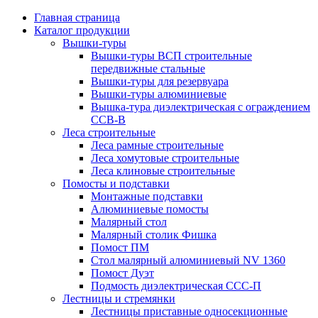
Главная страница
Каталог продукции
Вышки-туры
Вышки-туры ВСП строительные
передвижные стальные
Вышки-туры для резервуара
Вышки-туры алюминиевые
Вышка-тура диэлектрическая с ограждением
ССВ-В
Леса строительные
Леса рамные строительные
Леса хомутовые строительные
Леса клиновые строительные
Помосты и подставки
Монтажные подставки
Алюминиевые помосты
Малярный стол
Малярный столик Фишка
Помост ПМ
Стол малярный алюминиевый NV 1360
Помост Дуэт
Подмость диэлектрическая ССС-П
Лестницы и стремянки
Лестницы приставные односекционные