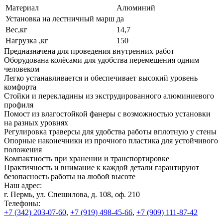
Материал
Алюминий
Установка на лестничный марш
да
Вес,кг
14,7
Нагрузка ,кг
150
Предназначена для проведения внутренних работ
Оборудована колёсами для удобства перемещения одним
человеком
Легко устанавливается и обеспечивает высокий уровень
комфорта
Стойки и перекладины из экструдированного алюминиевого
профиля
Помост из влагостойкой фанеры с возможностью установки
на разных уровнях
Регулировка траверсы для удобства работы вплотную у стены
Опорные наконечники из прочного пластика для устойчивого
положения
Компактность при хранении и транспортировке
Практичность и внимание к каждой детали гарантируют
безопасность работы на любой высоте
Наш адрес:
г. Пермь, ул. Спешилова, д. 108, оф. 210
Телефоны:
+7 (342) 203-07-60
,
+7 (919) 498-45-66
,
+7 (909) 111-87-42