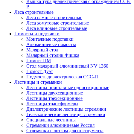
Вышка-тура диэлектрическая с ограждением ССВ-
В
Леса строительные
Леса рамные строительные
Леса хомутовые строительные
Леса клиновые строительные
Помосты и подставки
Монтажные подставки
Алюминиевые помосты
Малярный стол
Малярный столик Фишка
Помост ПМ
Стол малярный алюминиевый NV 1360
Помост Дуэт
Подмость диэлектрическая ССС-П
Лестницы и стремянки
Лестницы приставные односекционные
Лестницы двухсекционные
Лестницы трехсекционные
Лестницы трансформеры
Диэлектрические лестницы стремянки
Телескопические лестницы стремянки
Специальные лестницы
Стремянки алюминиевые Россия
Стремянки c лотком для инструмента