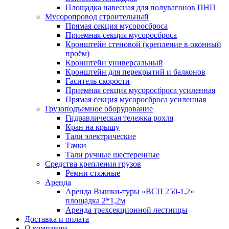
Площадка навесная для полувагонов ПНП
Мусоропровод строительный
Прямая секция мусоросброса
Приемная секция мусоросброса
Кронштейн стеновой (крепление в оконный
проём)
Кронштейн универсальный
Кронштейн для перекрытий и балконов
Гаситель скорости
Приемная секция мусоросброса усиленная
Прямая секция мусоросброса усиленная
Грузоподъемное оборудование
Гидравлическая тележка рохля
Кран на крышу
Тали электрические
Тачки
Тали ручные шестеренные
Средства крепления грузов
Ремни стяжные
Аренда
Аренда Вышки-туры «ВСП 250-1,2»
площадка 2*1,2м
Аренда трехсекционной лестницы
Доставка и оплата
О компании