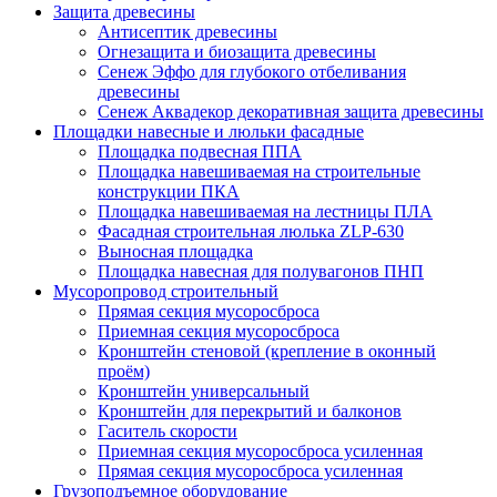
Защита древесины
Антисептик древесины
Огнезащита и биозащита древесины
Сенеж Эффо для глубокого отбеливания
древесины
Сенеж Аквадекор декоративная защита древесины
Площадки навесные и люльки фасадные
Площадка подвесная ППА
Площадка навешиваемая на строительные
конструкции ПКА
Площадка навешиваемая на лестницы ПЛА
Фасадная строительная люлька ZLP-630
Выносная площадка
Площадка навесная для полувагонов ПНП
Мусоропровод строительный
Прямая секция мусоросброса
Приемная секция мусоросброса
Кронштейн стеновой (крепление в оконный
проём)
Кронштейн универсальный
Кронштейн для перекрытий и балконов
Гаситель скорости
Приемная секция мусоросброса усиленная
Прямая секция мусоросброса усиленная
Грузоподъемное оборудование