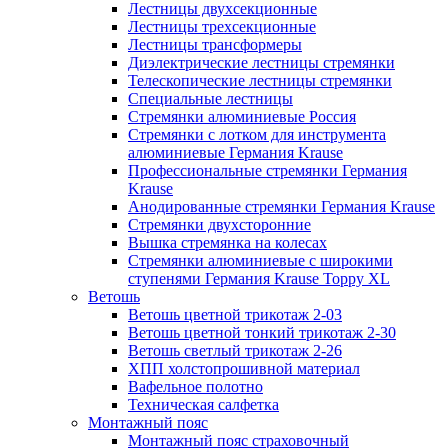
Лестницы двухсекционные
Лестницы трехсекционные
Лестницы трансформеры
Диэлектрические лестницы стремянки
Телескопические лестницы стремянки
Специальные лестницы
Стремянки алюминиевые Россия
Стремянки c лотком для инструмента
алюминиевые Германия Krause
Профессиональные стремянки Германия
Krause
Анодированные стремянки Германия Krause
Стремянки двухсторонние
Вышка стремянка на колесах
Стремянки алюминиевые c широкими
ступенями Германия Krause Toppy XL
Ветошь
Ветошь цветной трикотаж 2-03
Ветошь цветной тонкий трикотаж 2-30
Ветошь светлый трикотаж 2-26
ХПП холстопрошивной материал
Вафельное полотно
Техническая салфетка
Монтажный пояс
Монтажный пояс страховочный