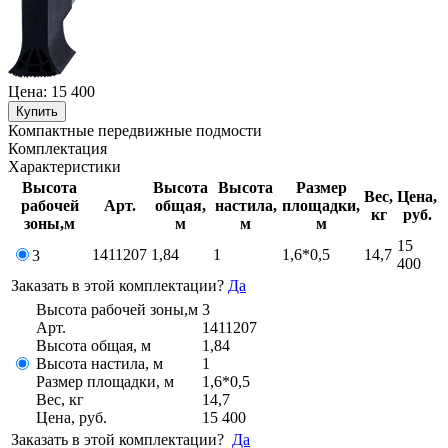
Цена:
15 400
Купить
Компактные передвижные подмости
Комплектация
Характеристики
Высота
Высота
Высота
Размер
Вес,
Цена,
рабочей
Арт.
общая,
настила,
площадки,
кг
руб.
зоны,м
м
м
м
15
1411207
1,84
1
1,6*0,5
14,7
3
400
Заказать в этой комплектации?
Да
Высота рабочей зоны,м
3
Арт.
1411207
Высота общая, м
1,84
Высота настила, м
1
Размер площадки, м
1,6*0,5
Вес, кг
14,7
Цена, руб.
15 400
Заказать в этой комплектации?
Да