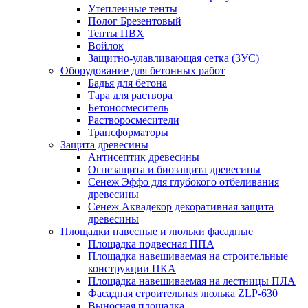
Утепленные тенты
Полог Брезентовый
Тенты ПВХ
Войлок
Защитно-улавливающая сетка (ЗУС)
Оборудование для бетонных работ
Бадья для бетона
Тара для раствора
Бетоносмеситель
Растворосмесители
Трансформаторы
Защита древесины
Антисептик древесины
Огнезащита и биозащита древесины
Сенеж Эффо для глубокого отбеливания
древесины
Сенеж Аквадекор декоративная защита
древесины
Площадки навесные и люльки фасадные
Площадка подвесная ППА
Площадка навешиваемая на строительные
конструкции ПКА
Площадка навешиваемая на лестницы ПЛА
Фасадная строительная люлька ZLP-630
Выносная площадка