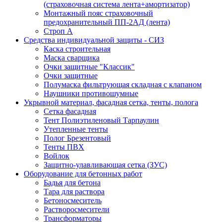
(страховочная система лента+амортизатор)
Монтажный пояс страховочный
предохранительный ПП-2АД (лента)
Строп А
Средства индивидуальной защиты - СИЗ
Каска строительная
Маска сварщика
Очки защитные "Классик"
Очки защитные
Полумаска фильтрующая складная с клапаном
Наушники противошумные
Укрывной материал, фасадная сетка, тенты, полога
Сетка фасадная
Тент Полиэтиленовый Тарпаулин
Утепленные тенты
Полог Брезентовый
Тенты ПВХ
Войлок
Защитно-улавливающая сетка (ЗУС)
Оборудование для бетонных работ
Бадья для бетона
Тара для раствора
Бетоносмеситель
Растворосмесители
Трансформаторы