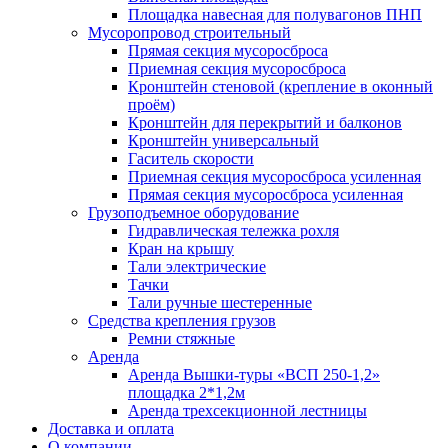
Площадка навесная для полувагонов ПНП
Мусоропровод строительный
Прямая секция мусоросброса
Приемная секция мусоросброса
Кронштейн стеновой (крепление в оконный
проём)
Кронштейн для перекрытий и балконов
Кронштейн универсальный
Гаситель скорости
Приемная секция мусоросброса усиленная
Прямая секция мусоросброса усиленная
Грузоподъемное оборудование
Гидравлическая тележка рохля
Кран на крышу
Тали электрические
Тачки
Тали ручные шестеренные
Средства крепления грузов
Ремни стяжные
Аренда
Аренда Вышки-туры «ВСП 250-1,2»
площадка 2*1,2м
Аренда трехсекционной лестницы
Доставка и оплата
О компании