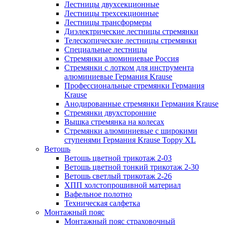
Лестницы двухсекционные
Лестницы трехсекционные
Лестницы трансформеры
Диэлектрические лестницы стремянки
Телескопические лестницы стремянки
Специальные лестницы
Стремянки алюминиевые Россия
Стремянки c лотком для инструмента
алюминиевые Германия Krause
Профессиональные стремянки Германия
Krause
Анодированные стремянки Германия Krause
Стремянки двухсторонние
Вышка стремянка на колесах
Стремянки алюминиевые c широкими
ступенями Германия Krause Toppy XL
Ветошь
Ветошь цветной трикотаж 2-03
Ветошь цветной тонкий трикотаж 2-30
Ветошь светлый трикотаж 2-26
ХПП холстопрошивной материал
Вафельное полотно
Техническая салфетка
Монтажный пояс
Монтажный пояс страховочный