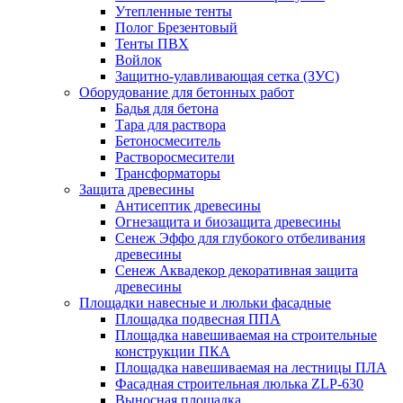
Утепленные тенты
Полог Брезентовый
Тенты ПВХ
Войлок
Защитно-улавливающая сетка (ЗУС)
Оборудование для бетонных работ
Бадья для бетона
Тара для раствора
Бетоносмеситель
Растворосмесители
Трансформаторы
Защита древесины
Антисептик древесины
Огнезащита и биозащита древесины
Сенеж Эффо для глубокого отбеливания
древесины
Сенеж Аквадекор декоративная защита
древесины
Площадки навесные и люльки фасадные
Площадка подвесная ППА
Площадка навешиваемая на строительные
конструкции ПКА
Площадка навешиваемая на лестницы ПЛА
Фасадная строительная люлька ZLP-630
Выносная площадка