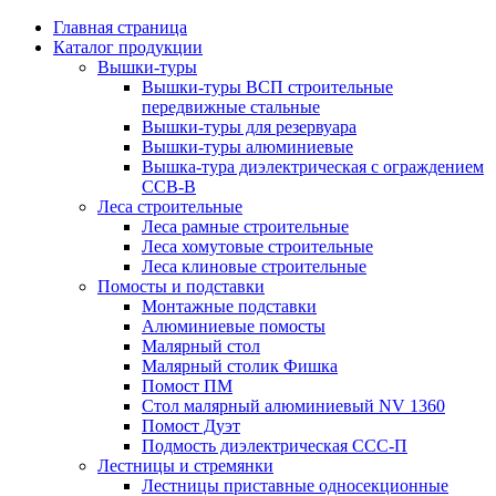
Главная страница
Каталог продукции
Вышки-туры
Вышки-туры ВСП строительные
передвижные стальные
Вышки-туры для резервуара
Вышки-туры алюминиевые
Вышка-тура диэлектрическая с ограждением
ССВ-В
Леса строительные
Леса рамные строительные
Леса хомутовые строительные
Леса клиновые строительные
Помосты и подставки
Монтажные подставки
Алюминиевые помосты
Малярный стол
Малярный столик Фишка
Помост ПМ
Стол малярный алюминиевый NV 1360
Помост Дуэт
Подмость диэлектрическая ССС-П
Лестницы и стремянки
Лестницы приставные односекционные