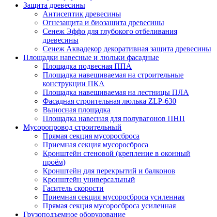
Защита древесины
Антисептик древесины
Огнезащита и биозащита древесины
Сенеж Эффо для глубокого отбеливания
древесины
Сенеж Аквадекор декоративная защита древесины
Площадки навесные и люльки фасадные
Площадка подвесная ППА
Площадка навешиваемая на строительные
конструкции ПКА
Площадка навешиваемая на лестницы ПЛА
Фасадная строительная люлька ZLP-630
Выносная площадка
Площадка навесная для полувагонов ПНП
Мусоропровод строительный
Прямая секция мусоросброса
Приемная секция мусоросброса
Кронштейн стеновой (крепление в оконный
проём)
Кронштейн для перекрытий и балконов
Кронштейн универсальный
Гаситель скорости
Приемная секция мусоросброса усиленная
Прямая секция мусоросброса усиленная
Грузоподъемное оборудование