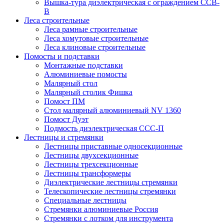
Вышка-тура диэлектрическая с ограждением ССВ-
В
Леса строительные
Леса рамные строительные
Леса хомутовые строительные
Леса клиновые строительные
Помосты и подставки
Монтажные подставки
Алюминиевые помосты
Малярный стол
Малярный столик Фишка
Помост ПМ
Стол малярный алюминиевый NV 1360
Помост Дуэт
Подмость диэлектрическая ССС-П
Лестницы и стремянки
Лестницы приставные односекционные
Лестницы двухсекционные
Лестницы трехсекционные
Лестницы трансформеры
Диэлектрические лестницы стремянки
Телескопические лестницы стремянки
Специальные лестницы
Стремянки алюминиевые Россия
Стремянки c лотком для инструмента