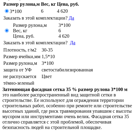
Размер рулона,м
Вес, кг
Цена, руб.
6
4 620
3*100
Заказать в этой комплектации?
Да
Размер рулона,м
3*100
Вес, кг
6
Цена, руб.
4 620
Заказать в этой комплектации?
Да
Плотность, г/м2
30-35
Размер ячейки,мм
1,5*10
Размер рулона,м
3*100
защита от УФ
светостабилизированная
не распускается
Цвет
тёмно-зеленый
Затеняющая фасадная сетка
35 % размер рулона 3*100 м
это наиболее распространенный вид защитной сетки в
строительстве. Ее используют для ограждения территории
строительных работ, особенно при ремонте или строительстве
высотных зданий, где риск травмирования упавшим с высоты
мусором или инструментами очень велик. Фасадная сетка 35
отлично справляется с этой проблемой, обеспечивая
безопасность людей на строительной площадке.