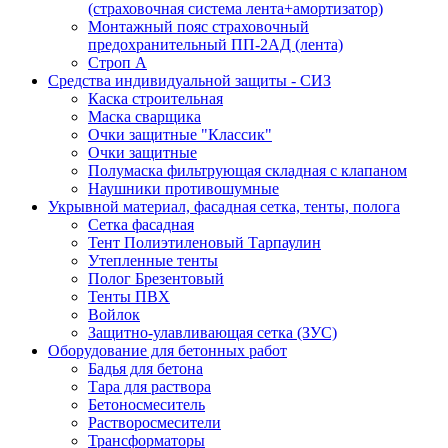
(страховочная система лента+амортизатор)
Монтажный пояс страховочный
предохранительный ПП-2АД (лента)
Строп А
Средства индивидуальной защиты - СИЗ
Каска строительная
Маска сварщика
Очки защитные "Классик"
Очки защитные
Полумаска фильтрующая складная с клапаном
Наушники противошумные
Укрывной материал, фасадная сетка, тенты, полога
Сетка фасадная
Тент Полиэтиленовый Тарпаулин
Утепленные тенты
Полог Брезентовый
Тенты ПВХ
Войлок
Защитно-улавливающая сетка (ЗУС)
Оборудование для бетонных работ
Бадья для бетона
Тара для раствора
Бетоносмеситель
Растворосмесители
Трансформаторы