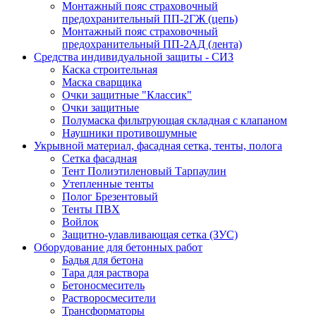
Монтажный пояс страховочный
предохранительный ПП-2ГЖ (цепь)
Монтажный пояс страховочный
предохранительный ПП-2АД (лента)
Средства индивидуальной защиты - СИЗ
Каска строительная
Маска сварщика
Очки защитные "Классик"
Очки защитные
Полумаска фильтрующая складная с клапаном
Наушники противошумные
Укрывной материал, фасадная сетка, тенты, полога
Сетка фасадная
Тент Полиэтиленовый Тарпаулин
Утепленные тенты
Полог Брезентовый
Тенты ПВХ
Войлок
Защитно-улавливающая сетка (ЗУС)
Оборудование для бетонных работ
Бадья для бетона
Тара для раствора
Бетоносмеситель
Растворосмесители
Трансформаторы