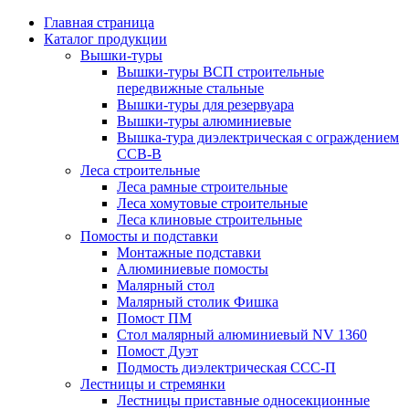
Главная страница
Каталог продукции
Вышки-туры
Вышки-туры ВСП строительные
передвижные стальные
Вышки-туры для резервуара
Вышки-туры алюминиевые
Вышка-тура диэлектрическая с ограждением
ССВ-В
Леса строительные
Леса рамные строительные
Леса хомутовые строительные
Леса клиновые строительные
Помосты и подставки
Монтажные подставки
Алюминиевые помосты
Малярный стол
Малярный столик Фишка
Помост ПМ
Стол малярный алюминиевый NV 1360
Помост Дуэт
Подмость диэлектрическая ССС-П
Лестницы и стремянки
Лестницы приставные односекционные