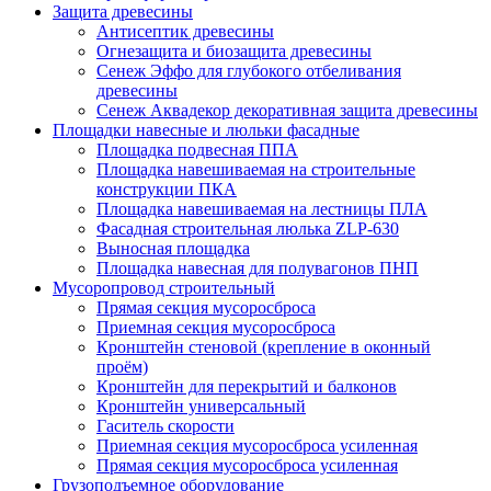
Защита древесины
Антисептик древесины
Огнезащита и биозащита древесины
Сенеж Эффо для глубокого отбеливания
древесины
Сенеж Аквадекор декоративная защита древесины
Площадки навесные и люльки фасадные
Площадка подвесная ППА
Площадка навешиваемая на строительные
конструкции ПКА
Площадка навешиваемая на лестницы ПЛА
Фасадная строительная люлька ZLP-630
Выносная площадка
Площадка навесная для полувагонов ПНП
Мусоропровод строительный
Прямая секция мусоросброса
Приемная секция мусоросброса
Кронштейн стеновой (крепление в оконный
проём)
Кронштейн для перекрытий и балконов
Кронштейн универсальный
Гаситель скорости
Приемная секция мусоросброса усиленная
Прямая секция мусоросброса усиленная
Грузоподъемное оборудование