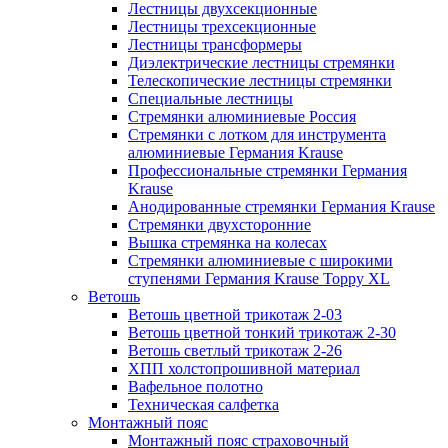
Лестницы двухсекционные
Лестницы трехсекционные
Лестницы трансформеры
Диэлектрические лестницы стремянки
Телескопические лестницы стремянки
Специальные лестницы
Стремянки алюминиевые Россия
Стремянки c лотком для инструмента
алюминиевые Германия Krause
Профессиональные стремянки Германия
Krause
Анодированные стремянки Германия Krause
Стремянки двухсторонние
Вышка стремянка на колесах
Стремянки алюминиевые c широкими
ступенями Германия Krause Toppy XL
Ветошь
Ветошь цветной трикотаж 2-03
Ветошь цветной тонкий трикотаж 2-30
Ветошь светлый трикотаж 2-26
ХПП холстопрошивной материал
Вафельное полотно
Техническая салфетка
Монтажный пояс
Монтажный пояс страховочный