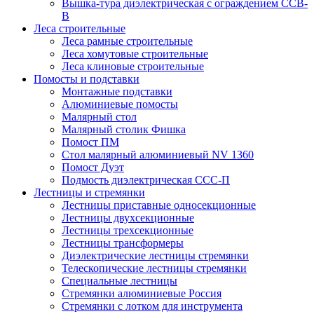
Вышка-тура диэлектрическая с ограждением ССВ-
В
Леса строительные
Леса рамные строительные
Леса хомутовые строительные
Леса клиновые строительные
Помосты и подставки
Монтажные подставки
Алюминиевые помосты
Малярный стол
Малярный столик Фишка
Помост ПМ
Стол малярный алюминиевый NV 1360
Помост Дуэт
Подмость диэлектрическая ССС-П
Лестницы и стремянки
Лестницы приставные односекционные
Лестницы двухсекционные
Лестницы трехсекционные
Лестницы трансформеры
Диэлектрические лестницы стремянки
Телескопические лестницы стремянки
Специальные лестницы
Стремянки алюминиевые Россия
Стремянки c лотком для инструмента