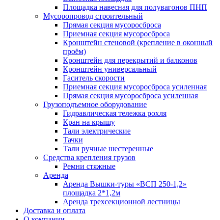
Площадка навесная для полувагонов ПНП
Мусоропровод строительный
Прямая секция мусоросброса
Приемная секция мусоросброса
Кронштейн стеновой (крепление в оконный
проём)
Кронштейн для перекрытий и балконов
Кронштейн универсальный
Гаситель скорости
Приемная секция мусоросброса усиленная
Прямая секция мусоросброса усиленная
Грузоподъемное оборудование
Гидравлическая тележка рохля
Кран на крышу
Тали электрические
Тачки
Тали ручные шестеренные
Средства крепления грузов
Ремни стяжные
Аренда
Аренда Вышки-туры «ВСП 250-1,2»
площадка 2*1,2м
Аренда трехсекционной лестницы
Доставка и оплата
О компании