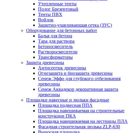
Утепленные тенты
Полог Брезентовый
Тенты ПВХ
Войлок
Защитно-улавливающая сетка (ЗУС)
Оборудование для бетонных работ
Бадья для бетона
Тара для раствора
Бетоносмеситель
Растворосмесители
Трансформаторы
Защита древесины
Антисептик древесины
Огнезащита и биозащита древесины
Сенеж Эффо для глубокого отбеливания
древесины
Сенеж Аквадекор декоративная защита
древесины
Площадки навесные и люльки фасадные
Площадка подвесная ППА
Площадка навешиваемая на строительные
конструкции ПКА
Площадка навешиваемая на лестницы ПЛА
Фасадная строительная люлька ZLP-630
Выносная площадка