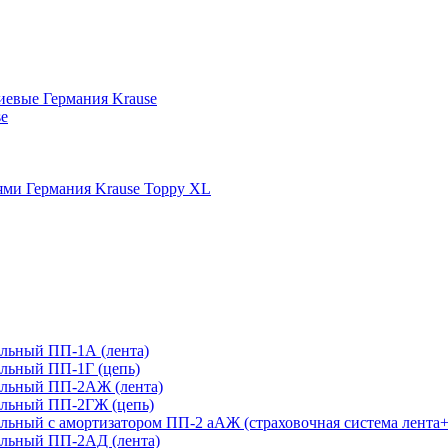
иевые Германия Krause
se
ми Германия Krause Toppy XL
льный ПП-1А (лента)
льный ПП-1Г (цепь)
ельный ПП-2АЖ (лента)
ельный ПП-2ГЖ (цепь)
ьный с амортизатором ПП-2 аАЖ (страховочная система лента+
льный ПП-2АД (лента)