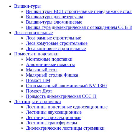
Вышки-туры
Вышки-туры ВСП строительные передвижные стал
Вышки-туры для резервуара
Вышки-туры алюминиевые
Вышка-тура диэлектрическая с ограждением ССВ-
Леса строительные
Леса рамные строительные
Леса хомутовые строительные
Леса клиновые строительные
Помосты и подставки
Монтажные подставки
Алюминиевые помосты
Малярный стол
Малярный столик Фишка
Помост ПМ
Стол малярный алюминиевый NV 1360
Помост Дуэт
Подмость диэлектрическая ССС-П
Лестницы и стремянки
Лестницы приставные односекционные
Лестницы двухсекционные
Лестницы трехсекционные
Лестницы трансформеры
Диэлектрические лестницы стремянки