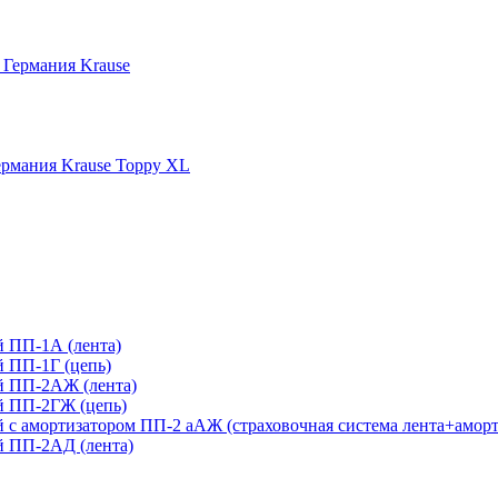
 Германия Krause
рмания Krause Toppy XL
 ПП-1А (лента)
 ПП-1Г (цепь)
й ПП-2АЖ (лента)
й ПП-2ГЖ (цепь)
с амортизатором ПП-2 аАЖ (страховочная система лента+аморт
 ПП-2АД (лента)