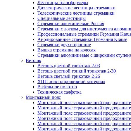
Лестницы трансформеры
Диэлектрические лестницы стремянки
Телескопические лестницы стремянки
Специальные лестницы
Стремянки алюминиевые Россия
Стремянки c лотком для инструмента алюмин
Профессиональные стремянки Германия Krau
Анодированные стремянки Германия Krause
Стремянки двухсторонние
Вышка стремянка на колесах
Стремянки алюминиевые c широкими ступеня
Ветошь
Ветошь цветной трикотаж 2-03
Ветошь цветной тонкий трикотаж 2-30
Ветошь светлый трикотаж 2-26
ХПП холстопрошивной материал
Вафельное полотно
Техническая салфетка
Монтажный пояс
Монтажный пояс страховочный предохраните
Монтажный пояс страховочный предохраните
Монтажный пояс страховочный предохранит
Монтажный пояс страховочный предохранит
Монтажный пояс страховочный предохранител
Монтажный пояс страховочный предохраните