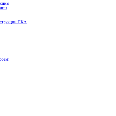
есины
сины
нструкции ПКА
роём)