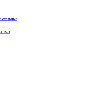
 стальные
 ССВ-В