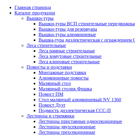
Главная страница
Каталог продукции
Вышки-туры
Вышки-туры ВСП строительные передвижные
Вышки-туры для резервуара
Вышки-туры алюминиевые
Вышка-тура диэлектрическая с ограждением
Леса строительные
Леса рамные строительные
Леса хомутовые строительные
Леса клиновые строительные
Помосты и подставки
Монтажные подставки
Алюминиевые помосты
Малярный стол
Малярный столик Фишка
Помост ПМ
Стол малярный алюминиевый NV 1360
Помост Дуэт
Подмость диэлектрическая ССС-П
Лестницы и стремянки
Лестницы приставные односекционные
Лестницы двухсекционные
Лестницы трехсекционные