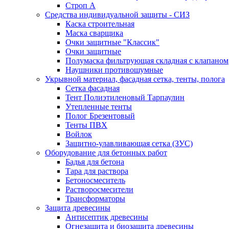
Строп А
Средства индивидуальной защиты - СИЗ
Каска строительная
Маска сварщика
Очки защитные "Классик"
Очки защитные
Полумаска фильтрующая складная с клапаном
Наушники противошумные
Укрывной материал, фасадная сетка, тенты, полога
Сетка фасадная
Тент Полиэтиленовый Тарпаулин
Утепленные тенты
Полог Брезентовый
Тенты ПВХ
Войлок
Защитно-улавливающая сетка (ЗУС)
Оборудование для бетонных работ
Бадья для бетона
Тара для раствора
Бетоносмеситель
Растворосмесители
Трансформаторы
Защита древесины
Антисептик древесины
Огнезащита и биозащита древесины