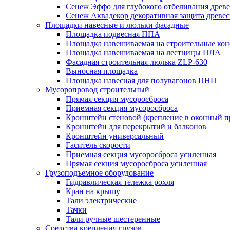
Сенеж Эффо для глубокого отбеливания древ
Сенеж Аквадекор декоративная защита древе
Площадки навесные и люльки фасадные
Площадка подвесная ППА
Площадка навешиваемая на строительные ко
Площадка навешиваемая на лестницы ПЛА
Фасадная строительная люлька ZLP-630
Выносная площадка
Площадка навесная для полувагонов ПНП
Мусоропровод строительный
Прямая секция мусоросброса
Приемная секция мусоросброса
Кронштейн стеновой (крепление в оконный п
Кронштейн для перекрытий и балконов
Кронштейн универсальный
Гаситель скорости
Приемная секция мусоросброса усиленная
Прямая секция мусоросброса усиленная
Грузоподъемное оборудование
Гидравлическая тележка рохля
Кран на крышу
Тали электрические
Тачки
Тали ручные шестеренные
Средства крепления грузов