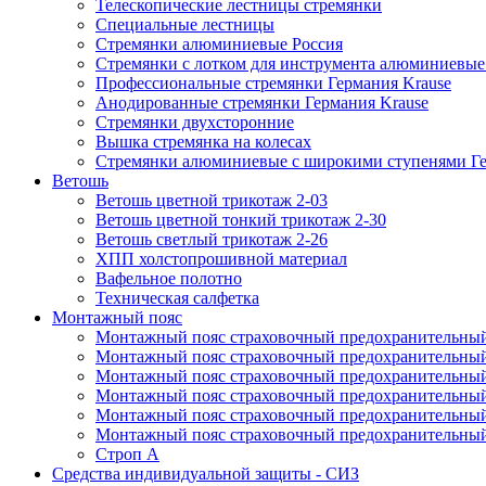
Телескопические лестницы стремянки
Специальные лестницы
Стремянки алюминиевые Россия
Стремянки c лотком для инструмента алюминиевые
Профессиональные стремянки Германия Krause
Анодированные стремянки Германия Krause
Стремянки двухсторонние
Вышка стремянка на колесах
Стремянки алюминиевые c широкими ступенями Ге
Ветошь
Ветошь цветной трикотаж 2-03
Ветошь цветной тонкий трикотаж 2-30
Ветошь светлый трикотаж 2-26
ХПП холстопрошивной материал
Вафельное полотно
Техническая салфетка
Монтажный пояс
Монтажный пояс страховочный предохранительный
Монтажный пояс страховочный предохранительный
Монтажный пояс страховочный предохранительны
Монтажный пояс страховочный предохранительны
Монтажный пояс страховочный предохранительный 
Монтажный пояс страховочный предохранительный
Строп А
Средства индивидуальной защиты - СИЗ