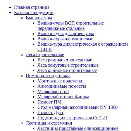
Главная страница
Каталог продукции
Вышки-туры
Вышки-туры ВСП строительные
передвижные стальные
Вышки-туры для резервуара
Вышки-туры алюминиевые
Вышка-тура диэлектрическая с ограждением
ССВ-В
Леса строительные
Леса рамные строительные
Леса хомутовые строительные
Леса клиновые строительные
Помосты и подставки
Монтажные подставки
Алюминиевые помосты
Малярный стол
Малярный столик Фишка
Помост ПМ
Стол малярный алюминиевый NV 1360
Помост Дуэт
Подмость диэлектрическая ССС-П
Лестницы и стремянки
Лестницы приставные односекционные