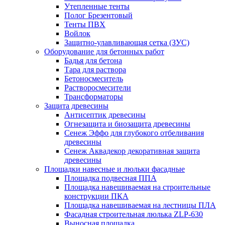
Утепленные тенты
Полог Брезентовый
Тенты ПВХ
Войлок
Защитно-улавливающая сетка (ЗУС)
Оборудование для бетонных работ
Бадья для бетона
Тара для раствора
Бетоносмеситель
Растворосмесители
Трансформаторы
Защита древесины
Антисептик древесины
Огнезащита и биозащита древесины
Сенеж Эффо для глубокого отбеливания
древесины
Сенеж Аквадекор декоративная защита
древесины
Площадки навесные и люльки фасадные
Площадка подвесная ППА
Площадка навешиваемая на строительные
конструкции ПКА
Площадка навешиваемая на лестницы ПЛА
Фасадная строительная люлька ZLP-630
Выносная площадка