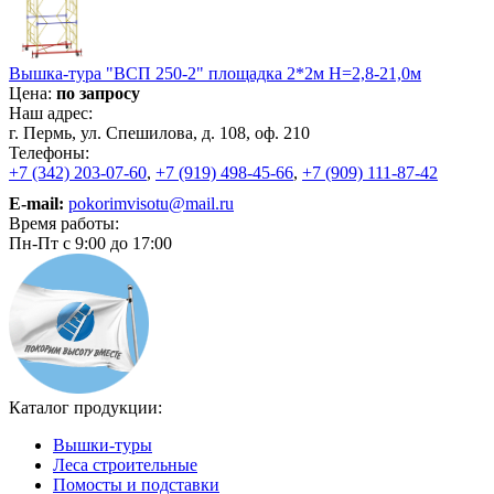
Вышка-тура "ВСП 250-2" площадка 2*2м Н=2,8-21,0м
Цена:
по запросу
Наш адрес:
г. Пермь, ул. Спешилова, д. 108, оф. 210
Телефоны:
+7 (342) 203-07-60
,
+7 (919) 498-45-66
,
+7 (909) 111-87-42
E-mail:
pokorimvisotu@mail.ru
Время работы:
Пн-Пт с 9:00 до 17:00
Каталог продукции:
Вышки-туры
Леса строительные
Помосты и подставки