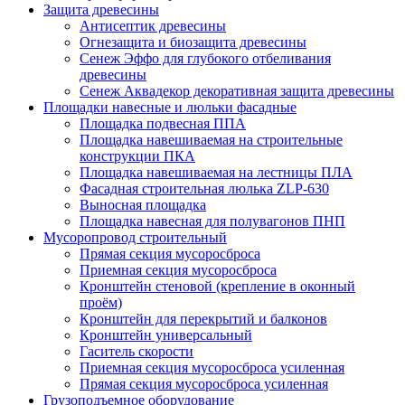
Защита древесины
Антисептик древесины
Огнезащита и биозащита древесины
Сенеж Эффо для глубокого отбеливания
древесины
Сенеж Аквадекор декоративная защита древесины
Площадки навесные и люльки фасадные
Площадка подвесная ППА
Площадка навешиваемая на строительные
конструкции ПКА
Площадка навешиваемая на лестницы ПЛА
Фасадная строительная люлька ZLP-630
Выносная площадка
Площадка навесная для полувагонов ПНП
Мусоропровод строительный
Прямая секция мусоросброса
Приемная секция мусоросброса
Кронштейн стеновой (крепление в оконный
проём)
Кронштейн для перекрытий и балконов
Кронштейн универсальный
Гаситель скорости
Приемная секция мусоросброса усиленная
Прямая секция мусоросброса усиленная
Грузоподъемное оборудование