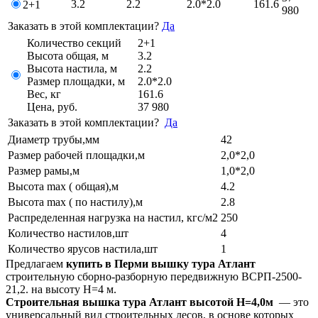
3.2
2.2
2.0*2.0
161.6
2+1
980
Заказать в этой комплектации?
Да
Количество секций
2+1
Высота общая, м
3.2
Высота настила, м
2.2
Размер площадки, м
2.0*2.0
Вес, кг
161.6
Цена, руб.
37 980
Заказать в этой комплектации?
Да
Диаметр трубы,мм
42
Размер рабочей площадки,м
2,0*2,0
Размер рамы,м
1,0*2,0
Высота max ( общая),м
4.2
Высота max ( по настилу),м
2.8
Распределенная нагрузка на настил, кгс/м2
250
Количество настилов,шт
4
Количество ярусов настила,шт
1
Предлагаем
купить в Перми вышку тура Атлант
строительную сборно-разборную передвижную ВСРП-2500-
21,2. на высоту Н=4 м.
Строительная вышка тура Атлант высотой Н=4,0м
— это
универсальный вид строительных лесов, в основе которых