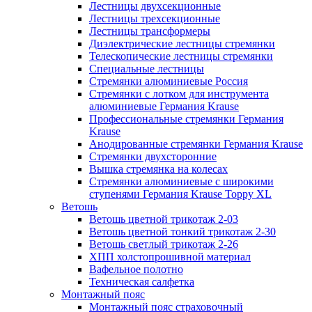
Лестницы двухсекционные
Лестницы трехсекционные
Лестницы трансформеры
Диэлектрические лестницы стремянки
Телескопические лестницы стремянки
Специальные лестницы
Стремянки алюминиевые Россия
Стремянки c лотком для инструмента
алюминиевые Германия Krause
Профессиональные стремянки Германия
Krause
Анодированные стремянки Германия Krause
Стремянки двухсторонние
Вышка стремянка на колесах
Стремянки алюминиевые c широкими
ступенями Германия Krause Toppy XL
Ветошь
Ветошь цветной трикотаж 2-03
Ветошь цветной тонкий трикотаж 2-30
Ветошь светлый трикотаж 2-26
ХПП холстопрошивной материал
Вафельное полотно
Техническая салфетка
Монтажный пояс
Монтажный пояс страховочный