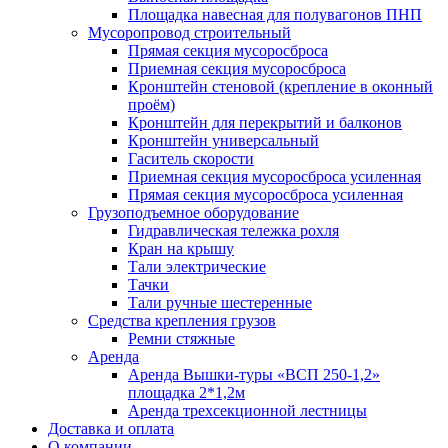
Площадка навесная для полувагонов ПНП
Мусоропровод строительный
Прямая секция мусоросброса
Приемная секция мусоросброса
Кронштейн стеновой (крепление в оконный
проём)
Кронштейн для перекрытий и балконов
Кронштейн универсальный
Гаситель скорости
Приемная секция мусоросброса усиленная
Прямая секция мусоросброса усиленная
Грузоподъемное оборудование
Гидравлическая тележка рохля
Кран на крышу
Тали электрические
Тачки
Тали ручные шестеренные
Средства крепления грузов
Ремни стяжные
Аренда
Аренда Вышки-туры «ВСП 250-1,2»
площадка 2*1,2м
Аренда трехсекционной лестницы
Доставка и оплата
О компании