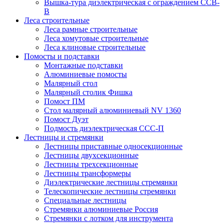
Вышка-тура диэлектрическая с ограждением ССВ-
В
Леса строительные
Леса рамные строительные
Леса хомутовые строительные
Леса клиновые строительные
Помосты и подставки
Монтажные подставки
Алюминиевые помосты
Малярный стол
Малярный столик Фишка
Помост ПМ
Стол малярный алюминиевый NV 1360
Помост Дуэт
Подмость диэлектрическая ССС-П
Лестницы и стремянки
Лестницы приставные односекционные
Лестницы двухсекционные
Лестницы трехсекционные
Лестницы трансформеры
Диэлектрические лестницы стремянки
Телескопические лестницы стремянки
Специальные лестницы
Стремянки алюминиевые Россия
Стремянки c лотком для инструмента