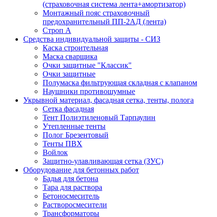
(страховочная система лента+амортизатор)
Монтажный пояс страховочный
предохранительный ПП-2АД (лента)
Строп А
Средства индивидуальной защиты - СИЗ
Каска строительная
Маска сварщика
Очки защитные "Классик"
Очки защитные
Полумаска фильтрующая складная с клапаном
Наушники противошумные
Укрывной материал, фасадная сетка, тенты, полога
Сетка фасадная
Тент Полиэтиленовый Тарпаулин
Утепленные тенты
Полог Брезентовый
Тенты ПВХ
Войлок
Защитно-улавливающая сетка (ЗУС)
Оборудование для бетонных работ
Бадья для бетона
Тара для раствора
Бетоносмеситель
Растворосмесители
Трансформаторы