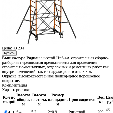
Цена:
43 234
Купить
Вышка-тура Радиан
высотой Н=6,4м строительная сборно-
разборная передвижная предназначена для проведения
строительно-монтажных, отделочных и ремонтных работ как
внутри помещений, так и снаружи до высоты 8,8 м.
Окраска: высококачественное полиэфирное порошковое
покрытие.
Комплектация
Характеристики
Высота
Высота
Размер
Кол-во
Вес,
Цен
общая,
настила,
площадки,
Производитель
секций
кг
руб
м
м
м
43
6,4
5,2
2*0,9
Ринстрой
209
4+1