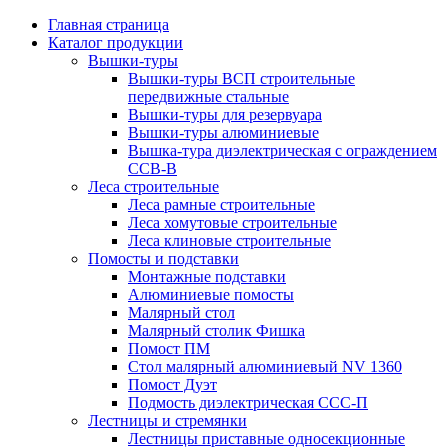
Главная страница
Каталог продукции
Вышки-туры
Вышки-туры ВСП строительные
передвижные стальные
Вышки-туры для резервуара
Вышки-туры алюминиевые
Вышка-тура диэлектрическая с ограждением
ССВ-В
Леса строительные
Леса рамные строительные
Леса хомутовые строительные
Леса клиновые строительные
Помосты и подставки
Монтажные подставки
Алюминиевые помосты
Малярный стол
Малярный столик Фишка
Помост ПМ
Стол малярный алюминиевый NV 1360
Помост Дуэт
Подмость диэлектрическая ССС-П
Лестницы и стремянки
Лестницы приставные односекционные