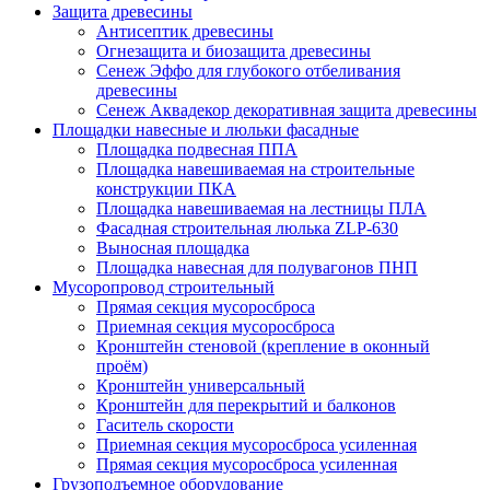
Защита древесины
Антисептик древесины
Огнезащита и биозащита древесины
Сенеж Эффо для глубокого отбеливания
древесины
Сенеж Аквадекор декоративная защита древесины
Площадки навесные и люльки фасадные
Площадка подвесная ППА
Площадка навешиваемая на строительные
конструкции ПКА
Площадка навешиваемая на лестницы ПЛА
Фасадная строительная люлька ZLP-630
Выносная площадка
Площадка навесная для полувагонов ПНП
Мусоропровод строительный
Прямая секция мусоросброса
Приемная секция мусоросброса
Кронштейн стеновой (крепление в оконный
проём)
Кронштейн универсальный
Кронштейн для перекрытий и балконов
Гаситель скорости
Приемная секция мусоросброса усиленная
Прямая секция мусоросброса усиленная
Грузоподъемное оборудование