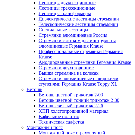
Лестницы двухсекционные
Лестницы трехсекционные
Лестницы трансформеры
Диэлектрические лестницы стремянки
Телескопические лестницы стремянки
Специальные лестницы
Стремянки алюминиевые Россия
Стремянки c лотком для инструмента
алюминиевые Германия Krause
Профессиональные стремянки Германия
Krause
Анодированные стремянки Германия Krause
Стремянки двухсторонние
Вышка стремянка на колесах
Стремянки алюминиевые c широкими
ступенями Германия Krause Toppy XL
Ветошь
Ветошь цветной трикотаж 2-03
Ветошь цветной тонкий трикотаж 2-30
Ветошь светлый трикотаж 2-26
ХПП холстопрошивной материал
Вафельное полотно
Техническая салфетка
Монтажный пояс
Монтажный пояс страховочный