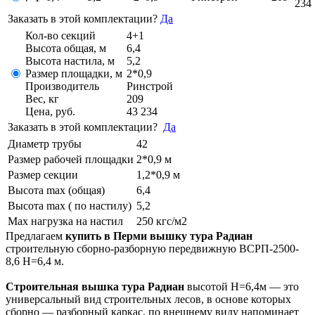
234
Заказать в этой комплектации?
Да
Кол-во секций
4+1
Высота общая, м
6,4
Высота настила, м
5,2
Размер площадки, м
2*0,9
Производитель
Ринстрой
Вес, кг
209
Цена, руб.
43 234
Заказать в этой комплектации?
Да
Диаметр трубы
42
Размер рабочей площадки
2*0,9 м
Размер секции
1,2*0,9 м
Высота max (общая)
6,4
Высота max ( по настилу)
5,2
Max нагрузка на настил
250 кгс/м2
Предлагаем
купить в Перми вышку тура Радиан
строительную сборно-разборную передвижную ВСРП-2500-
8,6 Н=6,4 м.
Строительная вышка тура Радиан
высотой Н=6,4м — это
универсальный вид строительных лесов, в основе которых
сборно — разборный каркас, по внешнему виду напоминает