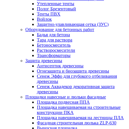
Утепленные тенты
Полог Брезентовый
Тенты ПВХ
Войлок
Защитно-улавливающая сетка (ЗУС)
Оборудование для бетонных работ
Бадья для бетона
Тара для раствора
Бетоносмеситель
Растворосмесители
Трансформаторы
Защита древесины
Антисептик древесины
Огнезащита и биозащита древесины
Сенеж Эффо для глубокого отбеливания
древесины
Сенеж Аквадекор декоративная защита
древесины
Площадки навесные и люльки фасадные
Площадка подвесная ППА
Площадка навешиваемая на строительные
конструкции ПКА
Площадка навешиваемая на лестницы ПЛА
Фасадная строительная люлька ZLP-630
Выносная площадка