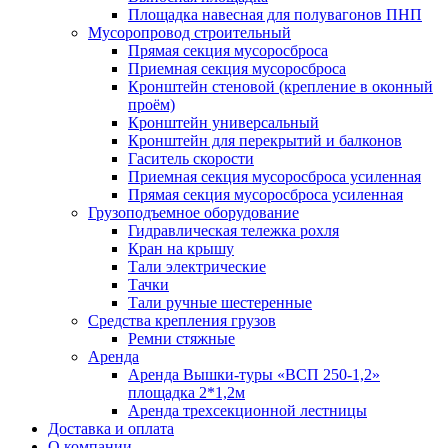
Площадка навесная для полувагонов ПНП
Мусоропровод строительный
Прямая секция мусоросброса
Приемная секция мусоросброса
Кронштейн стеновой (крепление в оконный
проём)
Кронштейн универсальный
Кронштейн для перекрытий и балконов
Гаситель скорости
Приемная секция мусоросброса усиленная
Прямая секция мусоросброса усиленная
Грузоподъемное оборудование
Гидравлическая тележка рохля
Кран на крышу
Тали электрические
Тачки
Тали ручные шестеренные
Средства крепления грузов
Ремни стяжные
Аренда
Аренда Вышки-туры «ВСП 250-1,2»
площадка 2*1,2м
Аренда трехсекционной лестницы
Доставка и оплата
О компании