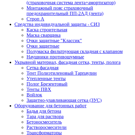
(страховочная система лента+амортизатор)
Монтажный пояс страховочный
предохранительный ПП-2АД (лента)
Строп А
Средства индивидуальной защиты - СИЗ
Каска строительная
Маска сварщика
Очки защитные "Классик"
Очки защитные
Полумаска фильтрующая складная с клапаном
Наушники противошумные
Укрывной материал, фасадная сетка, тенты, полога
Сетка фасадная
Тент Полиэтиленовый Тарпаулин
Утепленные тенты
Полог Брезентовый
Тенты ПВХ
Войлок
Защитно-улавливающая сетка (ЗУС)
Оборудование для бетонных работ
Бадья для бетона
Тара для раствора
Бетоносмеситель
Растворосмесители
Трансформаторы