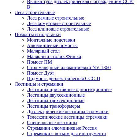
Вышка-тура диэлектрическая с ограждением ССВ-
В
Леса строительные
Леса рамные строительные
Леса хомутовые строительные
Леса клиновые строительные
Помосты и подставки
Монтажные подставки
Алюминиевые помосты
Малярный стол
Малярный столик Фишка
Помост ПМ
Стол малярный алюминиевый NV 1360
Помост Дуэт
Подмость диэлектрическая ССС-П
Лестницы и стремянки
Лестницы приставные односекционные
Лестницы двухсекционные
Лестницы трехсекционные
Лестницы трансформеры
Диэлектрические лестницы стремянки
Телескопические лестницы стремянки
Специальные лестницы
Стремянки алюминиевые Россия
Стремянки c лотком для инструмента