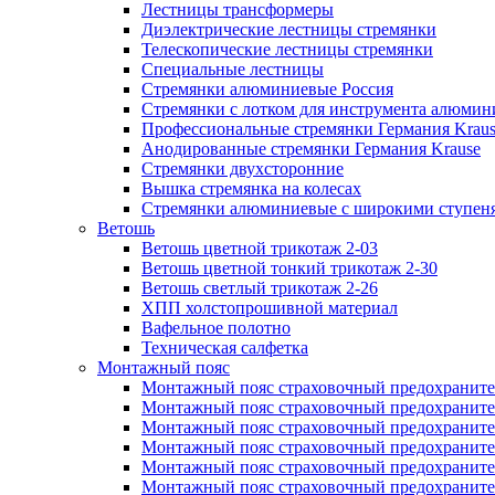
Лестницы трансформеры
Диэлектрические лестницы стремянки
Телескопические лестницы стремянки
Специальные лестницы
Стремянки алюминиевые Россия
Стремянки c лотком для инструмента алюмин
Профессиональные стремянки Германия Krau
Анодированные стремянки Германия Krause
Стремянки двухсторонние
Вышка стремянка на колесах
Стремянки алюминиевые c широкими ступеня
Ветошь
Ветошь цветной трикотаж 2-03
Ветошь цветной тонкий трикотаж 2-30
Ветошь светлый трикотаж 2-26
ХПП холстопрошивной материал
Вафельное полотно
Техническая салфетка
Монтажный пояс
Монтажный пояс страховочный предохраните
Монтажный пояс страховочный предохраните
Монтажный пояс страховочный предохранит
Монтажный пояс страховочный предохранит
Монтажный пояс страховочный предохранител
Монтажный пояс страховочный предохраните