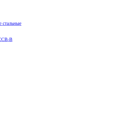
 стальные
 ССВ-В