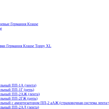
иевые Германия Krause
se
ми Германия Krause Toppy XL
льный ПП-1А (лента)
льный ПП-1Г (цепь)
ельный ПП-2АЖ (лента)
ельный ПП-2ГЖ (цепь)
ьный с амортизатором ПП-2 аАЖ (страховочная система лента+
льный ПП-2АД (лента)