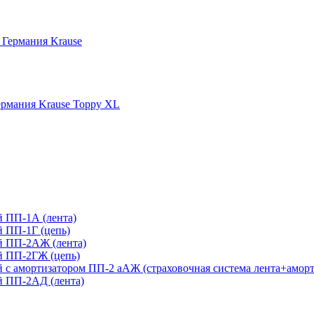
 Германия Krause
рмания Krause Toppy XL
 ПП-1А (лента)
 ПП-1Г (цепь)
й ПП-2АЖ (лента)
й ПП-2ГЖ (цепь)
с амортизатором ПП-2 аАЖ (страховочная система лента+аморт
 ПП-2АД (лента)