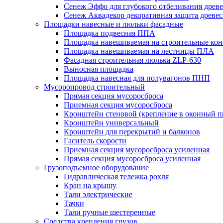
Сенеж Эффо для глубокого отбеливания древ
Сенеж Аквадекор декоративная защита древе
Площадки навесные и люльки фасадные
Площадка подвесная ППА
Площадка навешиваемая на строительные ко
Площадка навешиваемая на лестницы ПЛА
Фасадная строительная люлька ZLP-630
Выносная площадка
Площадка навесная для полувагонов ПНП
Мусоропровод строительный
Прямая секция мусоросброса
Приемная секция мусоросброса
Кронштейн стеновой (крепление в оконный п
Кронштейн универсальный
Кронштейн для перекрытий и балконов
Гаситель скорости
Приемная секция мусоросброса усиленная
Прямая секция мусоросброса усиленная
Грузоподъемное оборудование
Гидравлическая тележка рохля
Кран на крышу
Тали электрические
Тачки
Тали ручные шестеренные
Средства крепления грузов