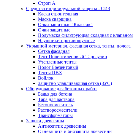
Строп А
Средства индивидуальной защиты - СИЗ
Каска строительная
Маска сварщика
Очки защитные "Классик"
Очки защитные
Полумаска фильтрующая складная с клапаном
Наушники противошумные
Укрывной материал, фасадная сетка, тенты, полога
Сетка фасадная
Тент Полиэтиленовый Тарпаулин
Утепленные тенты
Полог Брезентовый
Тенты ПВХ
Войлок
Защитно-улавливающая сетка (ЗУС)
Оборудование для бетонных работ
Бадья для бетона
Тара для раствора
Бетоносмеситель
Растворосмесители
Трансформаторы
Защита древесины
Антисептик древесины
Огнезащита и биозащита древесины