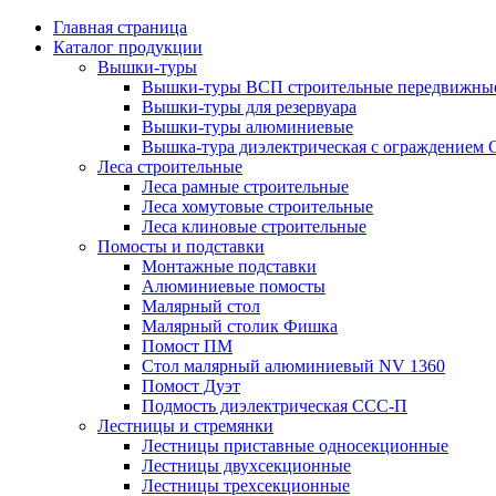
Главная страница
Каталог продукции
Вышки-туры
Вышки-туры ВСП строительные передвижные
Вышки-туры для резервуара
Вышки-туры алюминиевые
Вышка-тура диэлектрическая с ограждением
Леса строительные
Леса рамные строительные
Леса хомутовые строительные
Леса клиновые строительные
Помосты и подставки
Монтажные подставки
Алюминиевые помосты
Малярный стол
Малярный столик Фишка
Помост ПМ
Стол малярный алюминиевый NV 1360
Помост Дуэт
Подмость диэлектрическая ССС-П
Лестницы и стремянки
Лестницы приставные односекционные
Лестницы двухсекционные
Лестницы трехсекционные