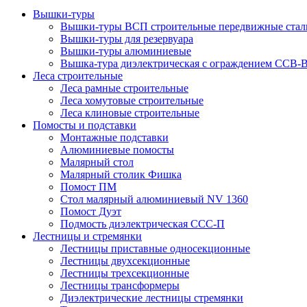
Вышки-туры
Вышки-туры ВСП строительные передвижные стал
Вышки-туры для резервуара
Вышки-туры алюминиевые
Вышка-тура диэлектрическая с ограждением ССВ-
Леса строительные
Леса рамные строительные
Леса хомутовые строительные
Леса клиновые строительные
Помосты и подставки
Монтажные подставки
Алюминиевые помосты
Малярный стол
Малярный столик Фишка
Помост ПМ
Стол малярный алюминиевый NV 1360
Помост Дуэт
Подмость диэлектрическая ССС-П
Лестницы и стремянки
Лестницы приставные односекционные
Лестницы двухсекционные
Лестницы трехсекционные
Лестницы трансформеры
Диэлектрические лестницы стремянки