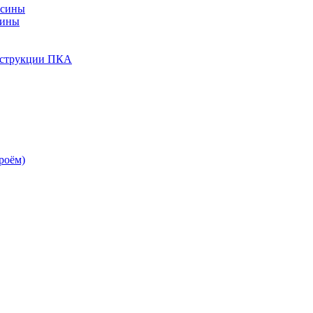
есины
сины
нструкции ПКА
роём)