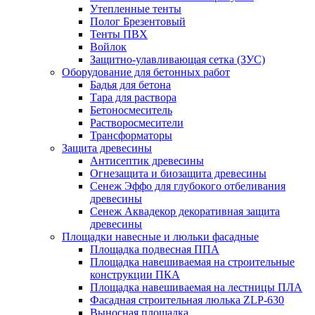
Утепленные тенты
Полог Брезентовый
Тенты ПВХ
Войлок
Защитно-улавливающая сетка (ЗУС)
Оборудование для бетонных работ
Бадья для бетона
Тара для раствора
Бетоносмеситель
Растворосмесители
Трансформаторы
Защита древесины
Антисептик древесины
Огнезащита и биозащита древесины
Сенеж Эффо для глубокого отбеливания
древесины
Сенеж Аквадекор декоративная защита
древесины
Площадки навесные и люльки фасадные
Площадка подвесная ППА
Площадка навешиваемая на строительные
конструкции ПКА
Площадка навешиваемая на лестницы ПЛА
Фасадная строительная люлька ZLP-630
Выносная площадка