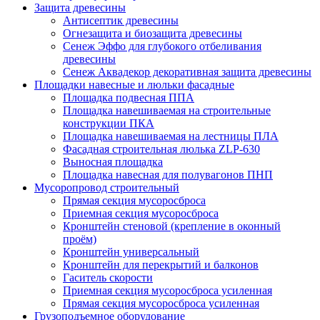
Защита древесины
Антисептик древесины
Огнезащита и биозащита древесины
Сенеж Эффо для глубокого отбеливания
древесины
Сенеж Аквадекор декоративная защита древесины
Площадки навесные и люльки фасадные
Площадка подвесная ППА
Площадка навешиваемая на строительные
конструкции ПКА
Площадка навешиваемая на лестницы ПЛА
Фасадная строительная люлька ZLP-630
Выносная площадка
Площадка навесная для полувагонов ПНП
Мусоропровод строительный
Прямая секция мусоросброса
Приемная секция мусоросброса
Кронштейн стеновой (крепление в оконный
проём)
Кронштейн универсальный
Кронштейн для перекрытий и балконов
Гаситель скорости
Приемная секция мусоросброса усиленная
Прямая секция мусоросброса усиленная
Грузоподъемное оборудование