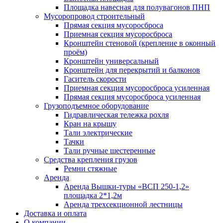
Площадка навесная для полувагонов ПНП
Мусоропровод строительный
Прямая секция мусоросброса
Приемная секция мусоросброса
Кронштейн стеновой (крепление в оконный
проём)
Кронштейн универсальный
Кронштейн для перекрытий и балконов
Гаситель скорости
Приемная секция мусоросброса усиленная
Прямая секция мусоросброса усиленная
Грузоподъемное оборудование
Гидравлическая тележка рохля
Кран на крышу
Тали электрические
Тачки
Тали ручные шестеренные
Средства крепления грузов
Ремни стяжные
Аренда
Аренда Вышки-туры «ВСП 250-1,2»
площадка 2*1,2м
Аренда трехсекционной лестницы
Доставка и оплата
О компании