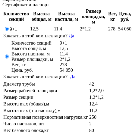
Сертификат и паспорт
Размер
Количество
Высота
Высота
Вес,
Цена,
площадки,
секций
общая, м
настила, м
кг
руб.
м
12,5
11,4
2*1,2
278
54 050
9+1
Заказать в этой комплектации?
Да
Количество секций
9+1
Высота общая, м
12,5
Высота настила, м
11,4
Размер площадки, м
2*1,2
Вес, кг
278
Цена, руб.
54 050
Заказать в этой комплектации?
Да
Диаметр трубы
42
Размер рабочей площадки
1,2*2,0
Размер секции
1,2*1,2
Высота max (общая),м
12,4
Высота max ( по настилу),м
11,2
Нормативная поверхностная нагрузка,кг
250
Число настилов, шт
2
Вес базового блока,кг
80