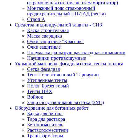
(страховочная система лента+амортизатор)
Монтажный пояс страховочный
предохранительный ПП-2АД (лента)
Строп А
Средства индивидуальной защиты - СИЗ
Каска строительная
Маска сварщика
Очки защитные "Классик"
Очки защитные
Полумаска фильтрующая складная с клапаном
Наушники противошумные
Укрывной материал, фасадная сетка, тенты, полога
Сетка фасадная
Тент Полиэтиленовый Тарпаулин
Утепленные тенты
Полог Брезентовый
Тенты ПВХ
Войлок
Защитно-улавливающая сетка (ЗУС)
Оборудование для бетонных работ
Бадья для бетона
Тара для раствора
Бетоносмеситель
Растворосмесители
Трансформаторы