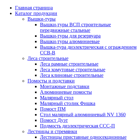
Главная страница
Каталог продукции
Вышки-туры
Вышки-туры ВСП строительные
передвижные стальные
Вышки-туры для резервуара
Вышки-туры алюминиевые
Вышка-тура диэлектрическая с ограждением
ССВ-В
Леса строительные
Леса рамные строительные
Леса хомутовые строительные
Леса клиновые строительные
Помосты и подставки
Монтажные подставки
Алюминиевые помосты
Малярный стол
Малярный столик Фишка
Помост ПМ
Стол малярный алюминиевый NV 1360
Помост Дуэт
Подмость диэлектрическая ССС-П
Лестницы и стремянки
Лестницы приставные односекционные