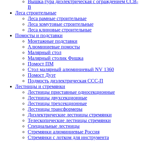
Вышка-тура диэлектрическая с ограждением ССВ-
В
Леса строительные
Леса рамные строительные
Леса хомутовые строительные
Леса клиновые строительные
Помосты и подставки
Монтажные подставки
Алюминиевые помосты
Малярный стол
Малярный столик Фишка
Помост ПМ
Стол малярный алюминиевый NV 1360
Помост Дуэт
Подмость диэлектрическая ССС-П
Лестницы и стремянки
Лестницы приставные односекционные
Лестницы двухсекционные
Лестницы трехсекционные
Лестницы трансформеры
Диэлектрические лестницы стремянки
Телескопические лестницы стремянки
Специальные лестницы
Стремянки алюминиевые Россия
Стремянки c лотком для инструмента