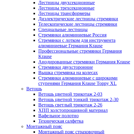
Лестницы двухсекционные
Лестницы трехсекционные
Лестницы трансформеры
Диэлектрические лестницы стремянки
Телескопические лестницы стремянки
Специальные лестницы
Стремянки алюминиевые Россия
Стремянки c лотком для инструмента
алюминиевые Германия Krause
Профессиональные стремянки Германия
Krause
Анодированные стремянки Германия Krause
Стремянки двухсторонние
Вышка стремянка на колесах
Стремянки алюминиевые c широкими
ступенями Германия Krause Toppy XL
Ветошь
Ветошь цветной трикотаж 2-03
Ветошь цветной тонкий трикотаж 2-30
Ветошь светлый трикотаж 2-26
ХПП холстопрошивной материал
Вафельное полотно
Техническая салфетка
Монтажный пояс
Монтажный пояс страховочный