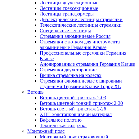
Лестницы двухсекционные
Лестницы трехсекционные
Лестницы трансформеры
Диэлектрические лестницы стремянки
Телескопические лестницы стремянки
Специальные лестницы
Стремянки алюминиевые Россия
Стремянки c лотком для инструмента
алюминиевые Германия Krause
Профессиональные стремянки Германия
Krause
Анодированные стремянки Германия Krause
Стремянки двухсторонние
Вышка стремянка на колесах
Стремянки алюминиевые c широкими
ступенями Германия Krause Toppy XL
Ветошь
Ветошь цветной трикотаж 2-03
Ветошь цветной тонкий трикотаж 2-30
Ветошь светлый трикотаж 2-26
ХПП холстопрошивной материал
Вафельное полотно
Техническая салфетка
Монтажный пояс
Монтажный пояс страховочный