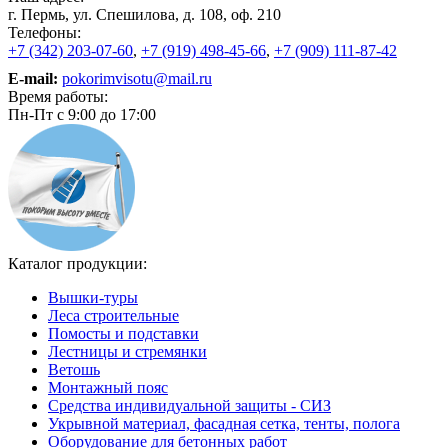
г. Пермь, ул. Спешилова, д. 108, оф. 210
Телефоны:
+7 (342) 203-07-60
,
+7 (919) 498-45-66
,
+7 (909) 111-87-42
E-mail:
pokorimvisotu@mail.ru
Время работы:
Пн-Пт с 9:00 до 17:00
Каталог продукции:
Вышки-туры
Леса строительные
Помосты и подставки
Лестницы и стремянки
Ветошь
Монтажный пояс
Средства индивидуальной защиты - СИЗ
Укрывной материал, фасадная сетка, тенты, полога
Оборудование для бетонных работ