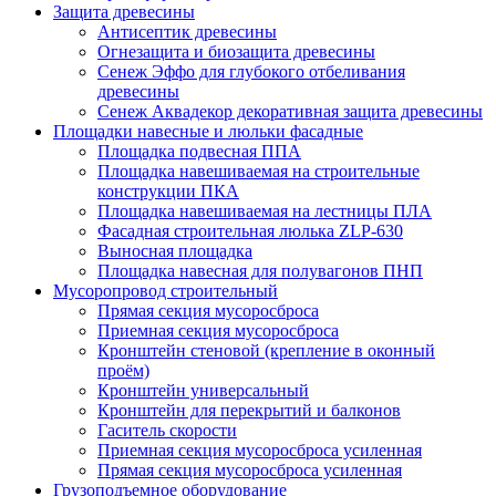
Защита древесины
Антисептик древесины
Огнезащита и биозащита древесины
Сенеж Эффо для глубокого отбеливания
древесины
Сенеж Аквадекор декоративная защита древесины
Площадки навесные и люльки фасадные
Площадка подвесная ППА
Площадка навешиваемая на строительные
конструкции ПКА
Площадка навешиваемая на лестницы ПЛА
Фасадная строительная люлька ZLP-630
Выносная площадка
Площадка навесная для полувагонов ПНП
Мусоропровод строительный
Прямая секция мусоросброса
Приемная секция мусоросброса
Кронштейн стеновой (крепление в оконный
проём)
Кронштейн универсальный
Кронштейн для перекрытий и балконов
Гаситель скорости
Приемная секция мусоросброса усиленная
Прямая секция мусоросброса усиленная
Грузоподъемное оборудование