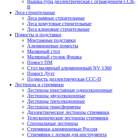
Вышка-тура диэлектрическая с ограждением ССВ-
В
Леса строительные
Леса рамные строительные
Леса хомутовые строительные
Леса клиновые строительные
Помосты и подставки
Монтажные подставки
Алюминиевые помосты
Малярный стол
Малярный столик Фишка
Помост ПМ
Стол малярный алюминиевый NV 1360
Помост Дуэт
Подмость диэлектрическая ССС-П
Лестницы и стремянки
Лестницы приставные односекционные
Лестницы двухсекционные
Лестницы трехсекционные
Лестницы трансформеры
Диэлектрические лестницы стремянки
Телескопические лестницы стремянки
Специальные лестницы
Стремянки алюминиевые Россия
Стремянки c лотком для инструмента