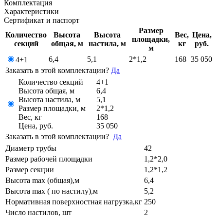
Комплектация
Характеристики
Сертификат и паспорт
Размер
Количество
Высота
Высота
Вес,
Цена,
площадки,
секций
общая, м
настила, м
кг
руб.
м
6,4
5,1
2*1,2
168
35 050
4+1
Заказать в этой комплектации?
Да
Количество секций
4+1
Высота общая, м
6,4
Высота настила, м
5,1
Размер площадки, м
2*1,2
Вес, кг
168
Цена, руб.
35 050
Заказать в этой комплектации?
Да
Диаметр трубы
42
Размер рабочей площадки
1,2*2,0
Размер секции
1,2*1,2
Высота max (общая),м
6,4
Высота max ( по настилу),м
5,2
Нормативная поверхностная нагрузка,кг
250
Число настилов, шт
2