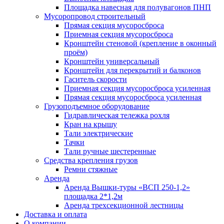
Площадка навесная для полувагонов ПНП
Мусоропровод строительный
Прямая секция мусоросброса
Приемная секция мусоросброса
Кронштейн стеновой (крепление в оконный
проём)
Кронштейн универсальный
Кронштейн для перекрытий и балконов
Гаситель скорости
Приемная секция мусоросброса усиленная
Прямая секция мусоросброса усиленная
Грузоподъемное оборудование
Гидравлическая тележка рохля
Кран на крышу
Тали электрические
Тачки
Тали ручные шестеренные
Средства крепления грузов
Ремни стяжные
Аренда
Аренда Вышки-туры «ВСП 250-1,2»
площадка 2*1,2м
Аренда трехсекционной лестницы
Доставка и оплата
О компании