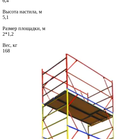
6,4
Высота настила, м
5,1
Размер площадки, м
2*1,2
Вес, кг
168