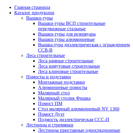
Главная страница
Каталог продукции
Вышки-туры
Вышки-туры ВСП строительные
передвижные стальные
Вышки-туры для резервуара
Вышки-туры алюминиевые
Вышка-тура диэлектрическая с ограждением
ССВ-В
Леса строительные
Леса рамные строительные
Леса хомутовые строительные
Леса клиновые строительные
Помосты и подставки
Монтажные подставки
Алюминиевые помосты
Малярный стол
Малярный столик Фишка
Помост ПМ
Стол малярный алюминиевый NV 1360
Помост Дуэт
Подмость диэлектрическая ССС-П
Лестницы и стремянки
Лестницы приставные односекционные