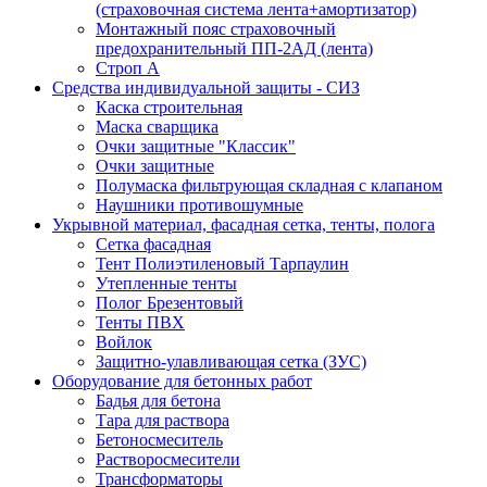
(страховочная система лента+амортизатор)
Монтажный пояс страховочный
предохранительный ПП-2АД (лента)
Строп А
Средства индивидуальной защиты - СИЗ
Каска строительная
Маска сварщика
Очки защитные "Классик"
Очки защитные
Полумаска фильтрующая складная с клапаном
Наушники противошумные
Укрывной материал, фасадная сетка, тенты, полога
Сетка фасадная
Тент Полиэтиленовый Тарпаулин
Утепленные тенты
Полог Брезентовый
Тенты ПВХ
Войлок
Защитно-улавливающая сетка (ЗУС)
Оборудование для бетонных работ
Бадья для бетона
Тара для раствора
Бетоносмеситель
Растворосмесители
Трансформаторы