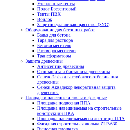
Утепленные тенты
Полог Брезентовый
Тенты ПВХ
Войлок
Защитно-улавливающая сетка (ЗУС)
Оборудование для бетонных работ
Бадья для бетона
Тара для раствора
Бетоносмеситель
Растворосмесители
Трансформаторы
Защита древесины
Антисептик древесины
Огнезащита и биозащита древесины
Сенеж Эффо для глубокого отбеливания
древесины
Сенеж Аквадекор декоративная защита
древесины
Площадки навесные и люльки фасадные
Площадка подвесная ППА
Площадка навешиваемая на строительные
конструкции ПКА
Площадка навешиваемая на лестницы ПЛА
Фасадная строительная люлька ZLP-630
Выносная площадка