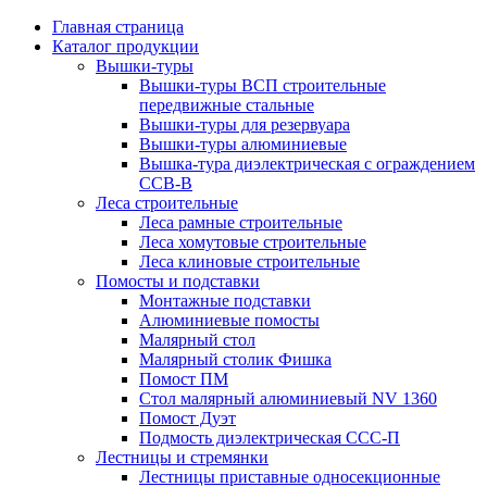
Главная страница
Каталог продукции
Вышки-туры
Вышки-туры ВСП строительные
передвижные стальные
Вышки-туры для резервуара
Вышки-туры алюминиевые
Вышка-тура диэлектрическая с ограждением
ССВ-В
Леса строительные
Леса рамные строительные
Леса хомутовые строительные
Леса клиновые строительные
Помосты и подставки
Монтажные подставки
Алюминиевые помосты
Малярный стол
Малярный столик Фишка
Помост ПМ
Стол малярный алюминиевый NV 1360
Помост Дуэт
Подмость диэлектрическая ССС-П
Лестницы и стремянки
Лестницы приставные односекционные