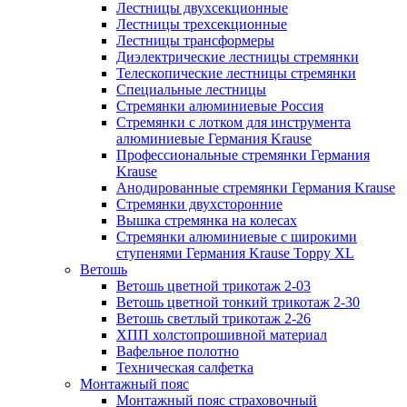
Лестницы двухсекционные
Лестницы трехсекционные
Лестницы трансформеры
Диэлектрические лестницы стремянки
Телескопические лестницы стремянки
Специальные лестницы
Стремянки алюминиевые Россия
Стремянки c лотком для инструмента
алюминиевые Германия Krause
Профессиональные стремянки Германия
Krause
Анодированные стремянки Германия Krause
Стремянки двухсторонние
Вышка стремянка на колесах
Стремянки алюминиевые c широкими
ступенями Германия Krause Toppy XL
Ветошь
Ветошь цветной трикотаж 2-03
Ветошь цветной тонкий трикотаж 2-30
Ветошь светлый трикотаж 2-26
ХПП холстопрошивной материал
Вафельное полотно
Техническая салфетка
Монтажный пояс
Монтажный пояс страховочный