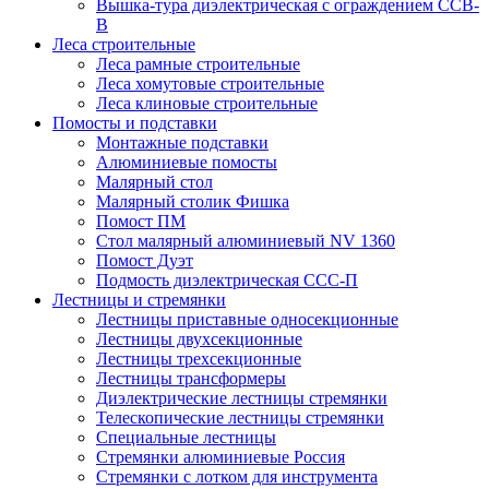
Вышка-тура диэлектрическая с ограждением ССВ-
В
Леса строительные
Леса рамные строительные
Леса хомутовые строительные
Леса клиновые строительные
Помосты и подставки
Монтажные подставки
Алюминиевые помосты
Малярный стол
Малярный столик Фишка
Помост ПМ
Стол малярный алюминиевый NV 1360
Помост Дуэт
Подмость диэлектрическая ССС-П
Лестницы и стремянки
Лестницы приставные односекционные
Лестницы двухсекционные
Лестницы трехсекционные
Лестницы трансформеры
Диэлектрические лестницы стремянки
Телескопические лестницы стремянки
Специальные лестницы
Стремянки алюминиевые Россия
Стремянки c лотком для инструмента