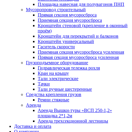
Площадка навесная для полувагонов ПНП
Мусоропровод строительный
Прямая секция мусоросброса
Приемная секция мусоросброса
Кронштейн стеновой (крепление в оконный
проём)
Кронштейн для перекрытий и балконов
Кронштейн универсальный
Гаситель скорости
Приемная секция мусоросброса усиленная
Прямая секция мусоросброса усиленная
Грузоподъемное оборудование
Гидравлическая тележка рохля
Кран на крышу
Тали электрические
Тачки
Тали ручные шестеренные
Средства крепления грузов
Ремни стяжные
Аренда
Аренда Вышки-туры «ВСП 250-1,2»
площадка 2*1,2м
Аренда трехсекционной лестницы
Доставка и оплата
О компании