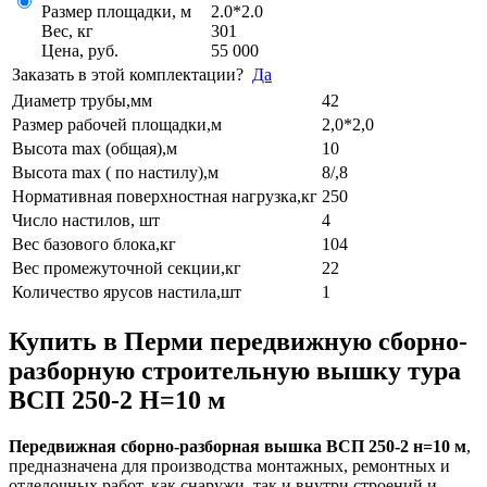
Размер площадки, м
2.0*2.0
Вес, кг
301
Цена, руб.
55 000
Заказать в этой комплектации?
Да
Диаметр трубы,мм
42
Размер рабочей площадки,м
2,0*2,0
Высота max (общая),м
10
Высота max ( по настилу),м
8/,8
Нормативная поверхностная нагрузка,кг
250
Число настилов, шт
4
Вес базового блока,кг
104
Вес промежуточной секции,кг
22
Количество ярусов настила,шт
1
Купить в Перми передвижную сборно-
разборную строительную вышку тура
ВСП 250-2 Н=10 м
Передвижная сборно-разборная вышка ВСП 250-2 н=10 м
,
предназначена для производства монтажных, ремонтных и
отделочных работ, как снаружи, так и внутри строений и