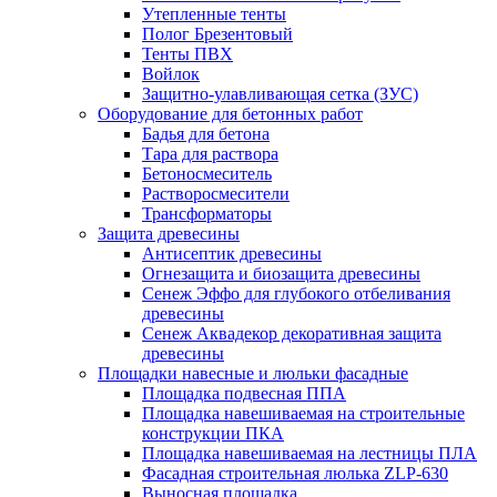
Утепленные тенты
Полог Брезентовый
Тенты ПВХ
Войлок
Защитно-улавливающая сетка (ЗУС)
Оборудование для бетонных работ
Бадья для бетона
Тара для раствора
Бетоносмеситель
Растворосмесители
Трансформаторы
Защита древесины
Антисептик древесины
Огнезащита и биозащита древесины
Сенеж Эффо для глубокого отбеливания
древесины
Сенеж Аквадекор декоративная защита
древесины
Площадки навесные и люльки фасадные
Площадка подвесная ППА
Площадка навешиваемая на строительные
конструкции ПКА
Площадка навешиваемая на лестницы ПЛА
Фасадная строительная люлька ZLP-630
Выносная площадка