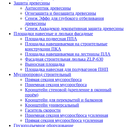
Защита древесины
Антисептик древесины
Огнезащита и биозащита древесины
Сенеж Эффо для глубокого отбеливания
древесины
Сенеж Аквадекор декоративная защита древесины
Площадки навесные и люльки фасадные
Площадка подвесная ППА
Площадка навешиваемая на строительные
конструкции ПКА
Площадка навешиваемая на лестницы ПЛА
Фасадная строительная люлька ZLP-630
Выносная площадка
Площадка навесная для полувагонов ПНП
Мусоропровод строительный
Прямая секция мусоросброса
Приемная секция мусоросброса
Кронштейн стеновой (крепление в оконный
проём)
Кронштейн для перекрытий и балконов
Кронштейн универсальный
Гаситель скорости
Приемная секция мусоросброса усиленная
Прямая секция мусоросброса усиленная
Грузоподъемное оборудование