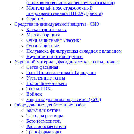
(страховочная система лента+амортизатор)
Монтажный пояс страховочный
предохранительный ПП-2АД (лента)
Строп А
Средства индивидуальной защиты - СИЗ
Каска строительная
Маска сварщика
Очки защитные "Классик"
Очки защитные
Полумаска фильтрующая складная с клапаном
Наушники противошумные
Укрывной материал, фасадная сетка, тенты, полога
Сетка фасадная
Тент Полиэтиленовый Тарпаулин
Утепленные тенты
Полог Брезентовый
Тенты ПВХ
Войлок
Защитно-улавливающая сетка (ЗУС)
Оборудование для бетонных работ
Бадья для бетона
Тара для раствора
Бетоносмеситель
Растворосмесители
Трансформаторы