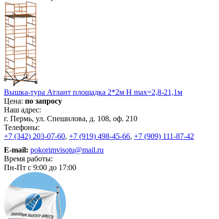
Вышка-тура Атлант площадка 2*2м Н max=2,8-21,1м
Цена:
по запросу
Наш адрес:
г. Пермь, ул. Спешилова, д. 108, оф. 210
Телефоны:
+7 (342) 203-07-60
,
+7 (919) 498-45-66
,
+7 (909) 111-87-42
E-mail:
pokorimvisotu@mail.ru
Время работы:
Пн-Пт с 9:00 до 17:00