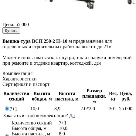
Цена:
55 000
Купить
Вышка-тура ВСП 250-2 Н=10 м
предназначена для
отделочных и строительных работ на высоте до 21м.
Может использоваться как внутри, так и снаружи помещений
при ремонте и отделке квартир, коттеджей, дач
Комплектация
Характеристики
Сертификат и паспорт
Размер
Количество
Высота
Высота
Вес,
Цена,
площадки,
секций
общая, м
настила, м
кг
руб.
м
10,0
8,9
2.0*2.0
301
55 000
7+1
Заказать в этой комплектации?
Да
Количество секций
7+1
Высота общая, м
10,0
Высота настила, м
8,9