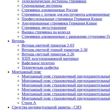
Телескопические лестницы стремянки
Специальные лестницы
Стремянки алюминиевые Россия
Стремянки c лотком для инструмента алюминиевые
Профессиональные стремянки Германия Krause
Анодированные стремянки Германия Krause
Стремянки двухсторонние
Вышка стремянка на колесах
Стремянки алюминиевые c широкими ступенями Ге
Ветошь
Ветошь цветной трикотаж 2-03
Ветошь цветной тонкий трикотаж 2-30
Ветошь светлый трикотаж 2-26
ХПП холстопрошивной материал
Вафельное полотно
Техническая салфетка
Монтажный пояс
Монтажный пояс страховочный предохранительный
Монтажный пояс страховочный предохранительный
Монтажный пояс страховочный предохранительны
Монтажный пояс страховочный предохранительны
Монтажный пояс страховочный предохранительный 
Монтажный пояс страховочный предохранительный
Строп А
Средства индивидуальной защиты - СИЗ