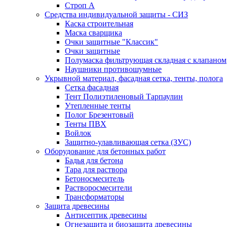
Строп А
Средства индивидуальной защиты - СИЗ
Каска строительная
Маска сварщика
Очки защитные "Классик"
Очки защитные
Полумаска фильтрующая складная с клапаном
Наушники противошумные
Укрывной материал, фасадная сетка, тенты, полога
Сетка фасадная
Тент Полиэтиленовый Тарпаулин
Утепленные тенты
Полог Брезентовый
Тенты ПВХ
Войлок
Защитно-улавливающая сетка (ЗУС)
Оборудование для бетонных работ
Бадья для бетона
Тара для раствора
Бетоносмеситель
Растворосмесители
Трансформаторы
Защита древесины
Антисептик древесины
Огнезащита и биозащита древесины