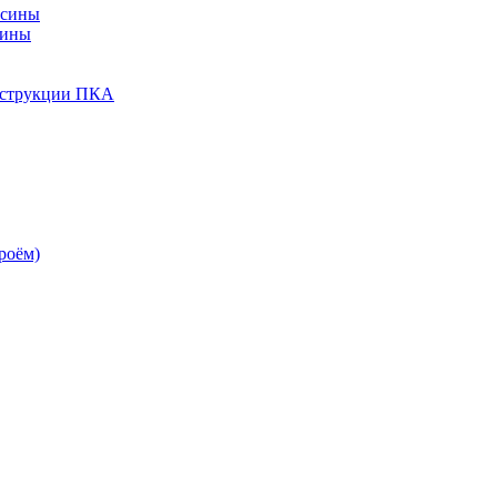
есины
сины
нструкции ПКА
роём)