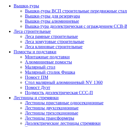
Вышки-туры
Вышки-туры ВСП строительные передвижные стал
Вышки-туры для резервуара
Вышки-туры алюминиевые
Вышка-тура диэлектрическая с ограждением ССВ-
Леса строительные
Леса рамные строительные
Леса хомутовые строительные
Леса клиновые строительные
Помосты и подставки
Монтажные подставки
Алюминиевые помосты
Малярный стол
Малярный столик Фишка
Помост ПМ
Стол малярный алюминиевый NV 1360
Помост Дуэт
Подмость диэлектрическая ССС-П
Лестницы и стремянки
Лестницы приставные односекционные
Лестницы двухсекционные
Лестницы трехсекционные
Лестницы трансформеры
Диэлектрические лестницы стремянки