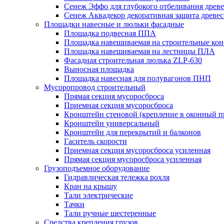
Сенеж Эффо для глубокого отбеливания древ
Сенеж Аквадекор декоративная защита древе
Площадки навесные и люльки фасадные
Площадка подвесная ППА
Площадка навешиваемая на строительные ко
Площадка навешиваемая на лестницы ПЛА
Фасадная строительная люлька ZLP-630
Выносная площадка
Площадка навесная для полувагонов ПНП
Мусоропровод строительный
Прямая секция мусоросброса
Приемная секция мусоросброса
Кронштейн стеновой (крепление в оконный п
Кронштейн универсальный
Кронштейн для перекрытий и балконов
Гаситель скорости
Приемная секция мусоросброса усиленная
Прямая секция мусоросброса усиленная
Грузоподъемное оборудование
Гидравлическая тележка рохля
Кран на крышу
Тали электрические
Тачки
Тали ручные шестеренные
Средства крепления грузов