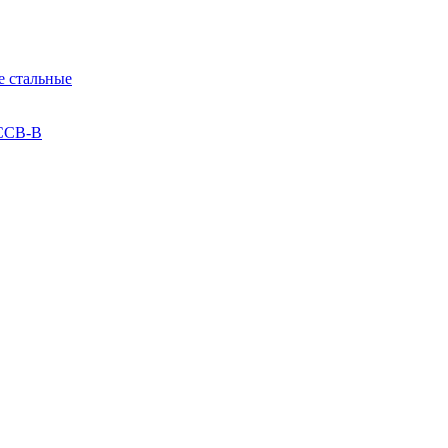
 стальные
 ССВ-В