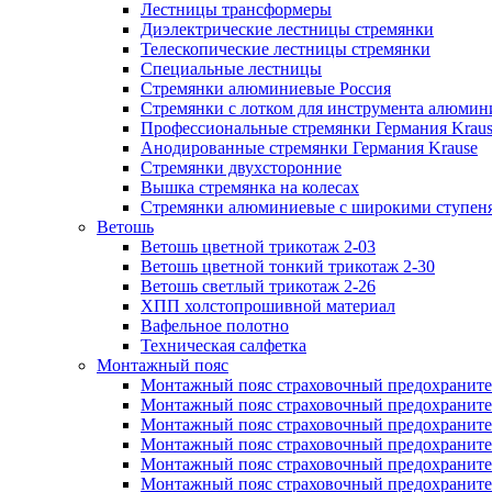
Лестницы трансформеры
Диэлектрические лестницы стремянки
Телескопические лестницы стремянки
Специальные лестницы
Стремянки алюминиевые Россия
Стремянки c лотком для инструмента алюмин
Профессиональные стремянки Германия Krau
Анодированные стремянки Германия Krause
Стремянки двухсторонние
Вышка стремянка на колесах
Стремянки алюминиевые c широкими ступеня
Ветошь
Ветошь цветной трикотаж 2-03
Ветошь цветной тонкий трикотаж 2-30
Ветошь светлый трикотаж 2-26
ХПП холстопрошивной материал
Вафельное полотно
Техническая салфетка
Монтажный пояс
Монтажный пояс страховочный предохраните
Монтажный пояс страховочный предохраните
Монтажный пояс страховочный предохранит
Монтажный пояс страховочный предохранит
Монтажный пояс страховочный предохранител
Монтажный пояс страховочный предохраните