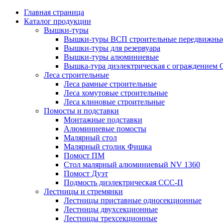
Главная страница
Каталог продукции
Вышки-туры
Вышки-туры ВСП строительные передвижные
Вышки-туры для резервуара
Вышки-туры алюминиевые
Вышка-тура диэлектрическая с ограждением
Леса строительные
Леса рамные строительные
Леса хомутовые строительные
Леса клиновые строительные
Помосты и подставки
Монтажные подставки
Алюминиевые помосты
Малярный стол
Малярный столик Фишка
Помост ПМ
Стол малярный алюминиевый NV 1360
Помост Дуэт
Подмость диэлектрическая ССС-П
Лестницы и стремянки
Лестницы приставные односекционные
Лестницы двухсекционные
Лестницы трехсекционные