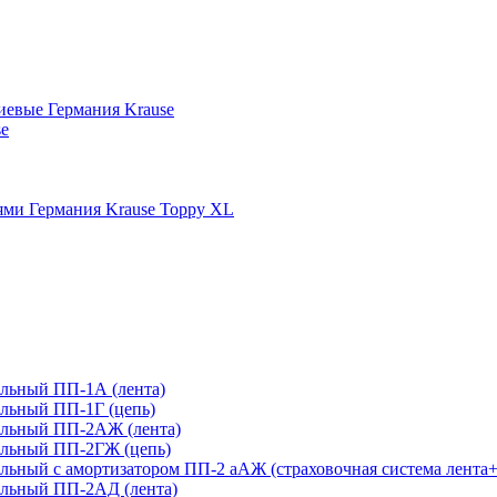
иевые Германия Krause
se
ми Германия Krause Toppy XL
льный ПП-1А (лента)
льный ПП-1Г (цепь)
ельный ПП-2АЖ (лента)
ельный ПП-2ГЖ (цепь)
ьный с амортизатором ПП-2 аАЖ (страховочная система лента+
льный ПП-2АД (лента)