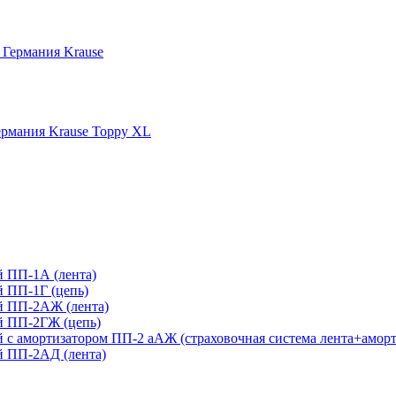
 Германия Krause
рмания Krause Toppy XL
 ПП-1А (лента)
 ПП-1Г (цепь)
й ПП-2АЖ (лента)
й ПП-2ГЖ (цепь)
с амортизатором ПП-2 аАЖ (страховочная система лента+аморт
 ПП-2АД (лента)