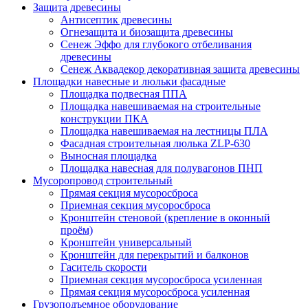
Защита древесины
Антисептик древесины
Огнезащита и биозащита древесины
Сенеж Эффо для глубокого отбеливания
древесины
Сенеж Аквадекор декоративная защита древесины
Площадки навесные и люльки фасадные
Площадка подвесная ППА
Площадка навешиваемая на строительные
конструкции ПКА
Площадка навешиваемая на лестницы ПЛА
Фасадная строительная люлька ZLP-630
Выносная площадка
Площадка навесная для полувагонов ПНП
Мусоропровод строительный
Прямая секция мусоросброса
Приемная секция мусоросброса
Кронштейн стеновой (крепление в оконный
проём)
Кронштейн универсальный
Кронштейн для перекрытий и балконов
Гаситель скорости
Приемная секция мусоросброса усиленная
Прямая секция мусоросброса усиленная
Грузоподъемное оборудование