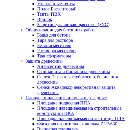
Утепленные тенты
Полог Брезентовый
Тенты ПВХ
Войлок
Защитно-улавливающая сетка (ЗУС)
Оборудование для бетонных работ
Бадья для бетона
Тара для раствора
Бетоносмеситель
Растворосмесители
Трансформаторы
Защита древесины
Антисептик древесины
Огнезащита и биозащита древесины
Сенеж Эффо для глубокого отбеливания
древесины
Сенеж Аквадекор декоративная защита
древесины
Площадки навесные и люльки фасадные
Площадка подвесная ППА
Площадка навешиваемая на строительные
конструкции ПКА
Площадка навешиваемая на лестницы ПЛА
Фасадная строительная люлька ZLP-630
Выносная площадка