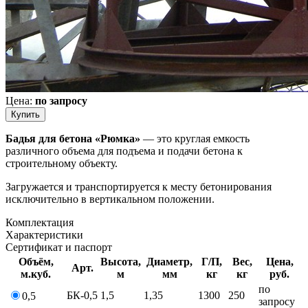
Цена:
по запросу
Купить
Бадья для бетона «Рюмка»
— это круглая емкость
различного объема для подъема и подачи бетона к
строительному объекту.
Загружается и транспортируется к месту бетонирования
исключительно в вертикальном положении.
Комплектация
Характеристики
Сертификат и паспорт
Объём,
Высота,
Диаметр,
Г/П,
Вес,
Цена,
Арт.
м.куб.
м
мм
кг
кг
руб.
по
БК-0,5
1,5
1,35
1300
250
0,5
запросу