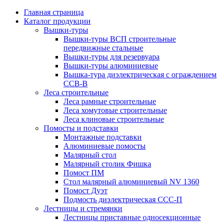
Главная страница
Каталог продукции
Вышки-туры
Вышки-туры ВСП строительные
передвижные стальные
Вышки-туры для резервуара
Вышки-туры алюминиевые
Вышка-тура диэлектрическая с ограждением
ССВ-В
Леса строительные
Леса рамные строительные
Леса хомутовые строительные
Леса клиновые строительные
Помосты и подставки
Монтажные подставки
Алюминиевые помосты
Малярный стол
Малярный столик Фишка
Помост ПМ
Стол малярный алюминиевый NV 1360
Помост Дуэт
Подмость диэлектрическая ССС-П
Лестницы и стремянки
Лестницы приставные односекционные