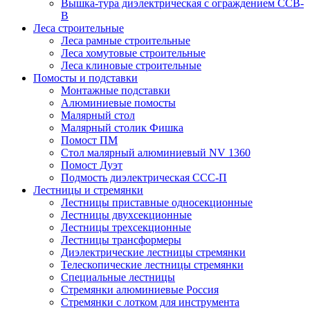
Вышка-тура диэлектрическая с ограждением ССВ-
В
Леса строительные
Леса рамные строительные
Леса хомутовые строительные
Леса клиновые строительные
Помосты и подставки
Монтажные подставки
Алюминиевые помосты
Малярный стол
Малярный столик Фишка
Помост ПМ
Стол малярный алюминиевый NV 1360
Помост Дуэт
Подмость диэлектрическая ССС-П
Лестницы и стремянки
Лестницы приставные односекционные
Лестницы двухсекционные
Лестницы трехсекционные
Лестницы трансформеры
Диэлектрические лестницы стремянки
Телескопические лестницы стремянки
Специальные лестницы
Стремянки алюминиевые Россия
Стремянки c лотком для инструмента