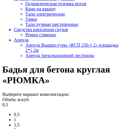
Гидравлическая тележка рохля
Кран на крышу
Тали электрические
Тачки
Тали ручные шестеренные
Средства крепления грузов
Ремни стяжные
Аренда
Аренда Вышки-туры «ВСП 250-1,2» площадка
2*1,2м
Аренда трехсекционной лестницы
Бадья для бетона круглая
«РЮМКА»
Выберите вариант комплектации:
Объём, м.куб.
0,5
0,5
1
1,5