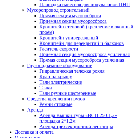
Площадка навесная для полувагонов ПНП
Мусоропровод строительный
Прямая секция мусоросброса
Приемная секция мусоросброса
Кронштейн стеновой (крепление в оконный
проём)
Кронштейн универсальный
Кронштейн для перекрытий и балконов
Гаситель скорости
Приемная секция мусоросброса усиленная
Прямая секция мусоросброса усиленная
Грузоподъемное оборудование
Гидравлическая тележка рохля
Кран на крышу
Тали электрические
Тачки
Тали ручные шестеренные
Средства крепления грузов
Ремни стяжные
Аренда
Аренда Вышки-туры «ВСП 250-1,2»
площадка 2*1,2м
Аренда трехсекционной лестницы
Доставка и оплата
О компании