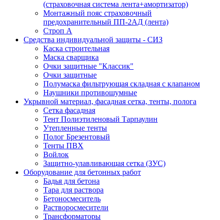
(страховочная система лента+амортизатор)
Монтажный пояс страховочный
предохранительный ПП-2АД (лента)
Строп А
Средства индивидуальной защиты - СИЗ
Каска строительная
Маска сварщика
Очки защитные "Классик"
Очки защитные
Полумаска фильтрующая складная с клапаном
Наушники противошумные
Укрывной материал, фасадная сетка, тенты, полога
Сетка фасадная
Тент Полиэтиленовый Тарпаулин
Утепленные тенты
Полог Брезентовый
Тенты ПВХ
Войлок
Защитно-улавливающая сетка (ЗУС)
Оборудование для бетонных работ
Бадья для бетона
Тара для раствора
Бетоносмеситель
Растворосмесители
Трансформаторы