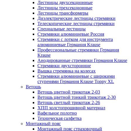
Лестницы двухсекционные
Лестницы трехсекционные
Лестницы трансформеры
Диэлектрические лестницы стремянки
Телескопические лестницы стремянки
Специальные лестницы
Стремянки алюминиевые Россия
Стремянки c лотком для инструмента
алюминиевые Германия Krause
Профессиональные стремянки Германия
Krause
Анодированные стремянки Германия Krause
Стремянки двухсторонние
Вышка стремянка на колесах
Стремянки алюминиевые c широкими
ступенями Германия Krause Toppy XL
Ветошь
Ветошь цветной трикотаж 2-03
Ветошь цветной тонкий трикотаж 2-30
Ветошь светлый трикотаж 2-26
ХПП холстопрошивной материал
Вафельное полотно
Техническая салфетка
Монтажный пояс
Монтажный пояс страховочный