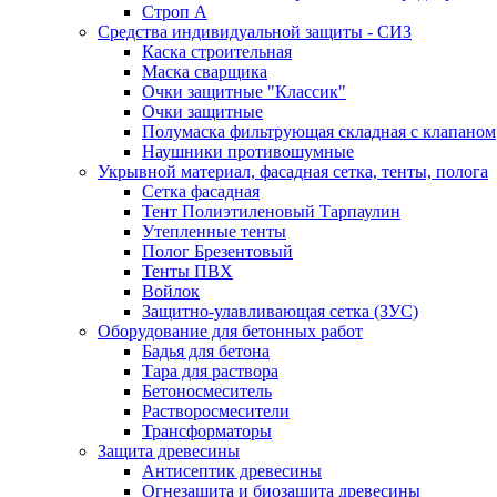
Строп А
Средства индивидуальной защиты - СИЗ
Каска строительная
Маска сварщика
Очки защитные "Классик"
Очки защитные
Полумаска фильтрующая складная с клапаном
Наушники противошумные
Укрывной материал, фасадная сетка, тенты, полога
Сетка фасадная
Тент Полиэтиленовый Тарпаулин
Утепленные тенты
Полог Брезентовый
Тенты ПВХ
Войлок
Защитно-улавливающая сетка (ЗУС)
Оборудование для бетонных работ
Бадья для бетона
Тара для раствора
Бетоносмеситель
Растворосмесители
Трансформаторы
Защита древесины
Антисептик древесины
Огнезащита и биозащита древесины