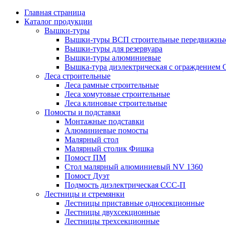
Главная страница
Каталог продукции
Вышки-туры
Вышки-туры ВСП строительные передвижные
Вышки-туры для резервуара
Вышки-туры алюминиевые
Вышка-тура диэлектрическая с ограждением
Леса строительные
Леса рамные строительные
Леса хомутовые строительные
Леса клиновые строительные
Помосты и подставки
Монтажные подставки
Алюминиевые помосты
Малярный стол
Малярный столик Фишка
Помост ПМ
Стол малярный алюминиевый NV 1360
Помост Дуэт
Подмость диэлектрическая ССС-П
Лестницы и стремянки
Лестницы приставные односекционные
Лестницы двухсекционные
Лестницы трехсекционные