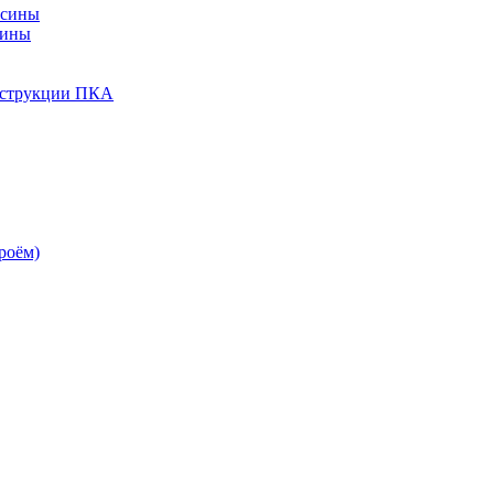
есины
сины
нструкции ПКА
роём)