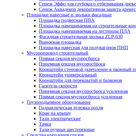
Сенеж Эффо для глубокого отбеливания древ
Сенеж Аквадекор декоративная защита древе
Площадки навесные и люльки фасадные
Площадка подвесная ППА
Площадка навешиваемая на строительные ко
Площадка навешиваемая на лестницы ПЛА
Фасадная строительная люлька ZLP-630
Выносная площадка
Площадка навесная для полувагонов ПНП
Мусоропровод строительный
Прямая секция мусоросброса
Приемная секция мусоросброса
Кронштейн стеновой (крепление в оконный п
Кронштейн универсальный
Кронштейн для перекрытий и балконов
Гаситель скорости
Приемная секция мусоросброса усиленная
Прямая секция мусоросброса усиленная
Грузоподъемное оборудование
Гидравлическая тележка рохля
Кран на крышу
Тали электрические
Тачки
Тали ручные шестеренные
Средства крепления грузов