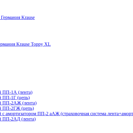
 Германия Krause
рмания Krause Toppy XL
 ПП-1А (лента)
 ПП-1Г (цепь)
й ПП-2АЖ (лента)
й ПП-2ГЖ (цепь)
с амортизатором ПП-2 аАЖ (страховочная система лента+аморт
 ПП-2АД (лента)