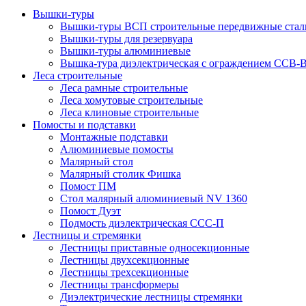
Вышки-туры
Вышки-туры ВСП строительные передвижные стал
Вышки-туры для резервуара
Вышки-туры алюминиевые
Вышка-тура диэлектрическая с ограждением ССВ-
Леса строительные
Леса рамные строительные
Леса хомутовые строительные
Леса клиновые строительные
Помосты и подставки
Монтажные подставки
Алюминиевые помосты
Малярный стол
Малярный столик Фишка
Помост ПМ
Стол малярный алюминиевый NV 1360
Помост Дуэт
Подмость диэлектрическая ССС-П
Лестницы и стремянки
Лестницы приставные односекционные
Лестницы двухсекционные
Лестницы трехсекционные
Лестницы трансформеры
Диэлектрические лестницы стремянки