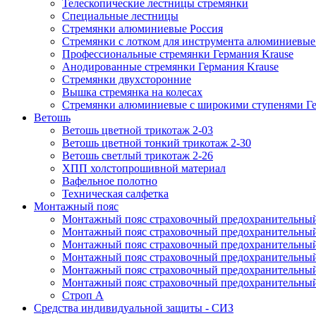
Телескопические лестницы стремянки
Специальные лестницы
Стремянки алюминиевые Россия
Стремянки c лотком для инструмента алюминиевые
Профессиональные стремянки Германия Krause
Анодированные стремянки Германия Krause
Стремянки двухсторонние
Вышка стремянка на колесах
Стремянки алюминиевые c широкими ступенями Ге
Ветошь
Ветошь цветной трикотаж 2-03
Ветошь цветной тонкий трикотаж 2-30
Ветошь светлый трикотаж 2-26
ХПП холстопрошивной материал
Вафельное полотно
Техническая салфетка
Монтажный пояс
Монтажный пояс страховочный предохранительный
Монтажный пояс страховочный предохранительный
Монтажный пояс страховочный предохранительны
Монтажный пояс страховочный предохранительны
Монтажный пояс страховочный предохранительный 
Монтажный пояс страховочный предохранительный
Строп А
Средства индивидуальной защиты - СИЗ