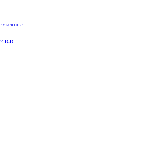
 стальные
 ССВ-В