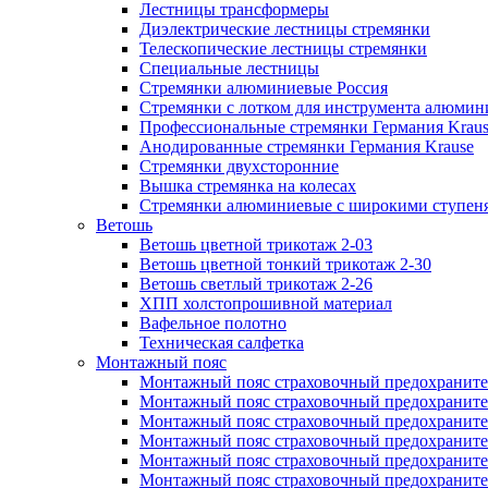
Лестницы трансформеры
Диэлектрические лестницы стремянки
Телескопические лестницы стремянки
Специальные лестницы
Стремянки алюминиевые Россия
Стремянки c лотком для инструмента алюмин
Профессиональные стремянки Германия Krau
Анодированные стремянки Германия Krause
Стремянки двухсторонние
Вышка стремянка на колесах
Стремянки алюминиевые c широкими ступеня
Ветошь
Ветошь цветной трикотаж 2-03
Ветошь цветной тонкий трикотаж 2-30
Ветошь светлый трикотаж 2-26
ХПП холстопрошивной материал
Вафельное полотно
Техническая салфетка
Монтажный пояс
Монтажный пояс страховочный предохраните
Монтажный пояс страховочный предохраните
Монтажный пояс страховочный предохранит
Монтажный пояс страховочный предохранит
Монтажный пояс страховочный предохранител
Монтажный пояс страховочный предохраните