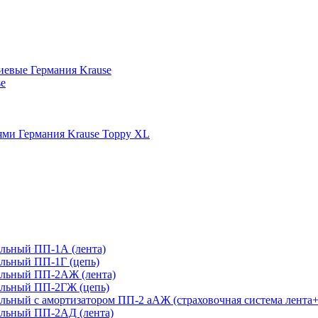
иевые Германия Krause
se
ми Германия Krause Toppy XL
льный ПП-1А (лента)
льный ПП-1Г (цепь)
ельный ПП-2АЖ (лента)
ельный ПП-2ГЖ (цепь)
ьный с амортизатором ПП-2 аАЖ (страховочная система лента+
льный ПП-2АД (лента)