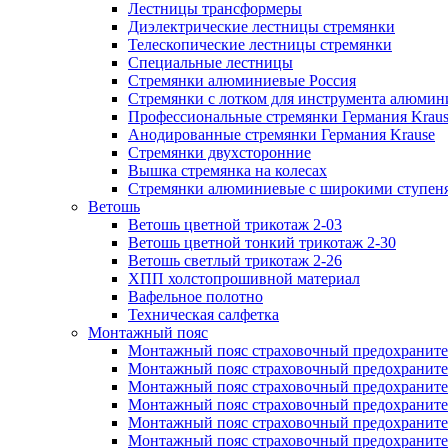
Лестницы трансформеры
Диэлектрические лестницы стремянки
Телескопические лестницы стремянки
Специальные лестницы
Стремянки алюминиевые Россия
Стремянки c лотком для инструмента алюмин
Профессиональные стремянки Германия Krau
Анодированные стремянки Германия Krause
Стремянки двухсторонние
Вышка стремянка на колесах
Стремянки алюминиевые c широкими ступеня
Ветошь
Ветошь цветной трикотаж 2-03
Ветошь цветной тонкий трикотаж 2-30
Ветошь светлый трикотаж 2-26
ХПП холстопрошивной материал
Вафельное полотно
Техническая салфетка
Монтажный пояс
Монтажный пояс страховочный предохраните
Монтажный пояс страховочный предохраните
Монтажный пояс страховочный предохранит
Монтажный пояс страховочный предохранит
Монтажный пояс страховочный предохранител
Монтажный пояс страховочный предохраните