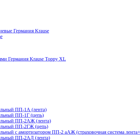
иевые Германия Krause
se
ми Германия Krause Toppy XL
льный ПП-1А (лента)
льный ПП-1Г (цепь)
ельный ПП-2АЖ (лента)
ельный ПП-2ГЖ (цепь)
ьный с амортизатором ПП-2 аАЖ (страховочная система лента+
льный ПП-2АД (лента)