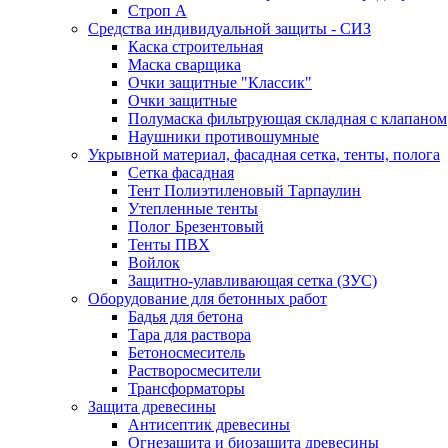
Строп А
Средства индивидуальной защиты - СИЗ
Каска строительная
Маска сварщика
Очки защитные "Классик"
Очки защитные
Полумаска фильтрующая складная с клапаном
Наушники противошумные
Укрывной материал, фасадная сетка, тенты, полога
Сетка фасадная
Тент Полиэтиленовый Тарпаулин
Утепленные тенты
Полог Брезентовый
Тенты ПВХ
Войлок
Защитно-улавливающая сетка (ЗУС)
Оборудование для бетонных работ
Бадья для бетона
Тара для раствора
Бетоносмеситель
Растворосмесители
Трансформаторы
Защита древесины
Антисептик древесины
Огнезащита и биозащита древесины