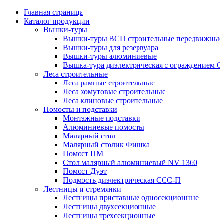
Главная страница
Каталог продукции
Вышки-туры
Вышки-туры ВСП строительные передвижные
Вышки-туры для резервуара
Вышки-туры алюминиевые
Вышка-тура диэлектрическая с ограждением
Леса строительные
Леса рамные строительные
Леса хомутовые строительные
Леса клиновые строительные
Помосты и подставки
Монтажные подставки
Алюминиевые помосты
Малярный стол
Малярный столик Фишка
Помост ПМ
Стол малярный алюминиевый NV 1360
Помост Дуэт
Подмость диэлектрическая ССС-П
Лестницы и стремянки
Лестницы приставные односекционные
Лестницы двухсекционные
Лестницы трехсекционные