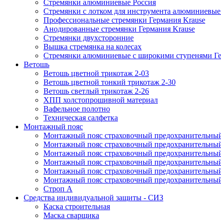
Стремянки алюминиевые Россия
Стремянки c лотком для инструмента алюминиевые
Профессиональные стремянки Германия Krause
Анодированные стремянки Германия Krause
Стремянки двухсторонние
Вышка стремянка на колесах
Стремянки алюминиевые c широкими ступенями Ге
Ветошь
Ветошь цветной трикотаж 2-03
Ветошь цветной тонкий трикотаж 2-30
Ветошь светлый трикотаж 2-26
ХПП холстопрошивной материал
Вафельное полотно
Техническая салфетка
Монтажный пояс
Монтажный пояс страховочный предохранительный
Монтажный пояс страховочный предохранительный
Монтажный пояс страховочный предохранительны
Монтажный пояс страховочный предохранительны
Монтажный пояс страховочный предохранительный 
Монтажный пояс страховочный предохранительный
Строп А
Средства индивидуальной защиты - СИЗ
Каска строительная
Маска сварщика