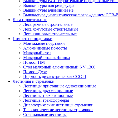
Вышки-туры ВСП строительные передвижные стал
Вышки-туры для резервуара
Вышки-туры алюминиевые
Вышка-тура диэлектрическая с ограждением ССВ-
Леса строительные
Леса рамные строительные
Леса хомутовые строительные
Леса клиновые строительные
Помосты и подставки
Монтажные подставки
Алюминиевые помосты
Малярный стол
Малярный столик Фишка
Помост ПМ
Стол малярный алюминиевый NV 1360
Помост Дуэт
Подмость диэлектрическая ССС-П
Лестницы и стремянки
Лестницы приставные односекционные
Лестницы двухсекционные
Лестницы трехсекционные
Лестницы трансформеры
Диэлектрические лестницы стремянки
Телескопические лестницы стремянки
Специальные лестницы