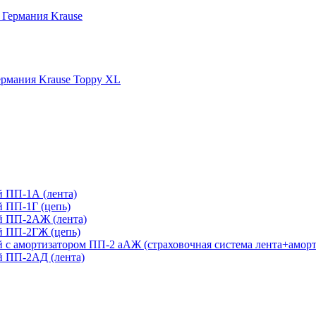
 Германия Krause
рмания Krause Toppy XL
 ПП-1А (лента)
 ПП-1Г (цепь)
й ПП-2АЖ (лента)
й ПП-2ГЖ (цепь)
с амортизатором ПП-2 аАЖ (страховочная система лента+аморт
 ПП-2АД (лента)