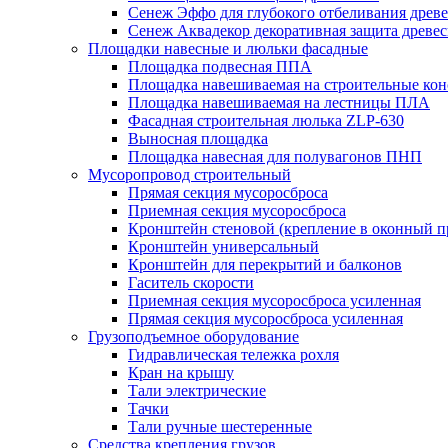
Сенеж Эффо для глубокого отбеливания древ
Сенеж Аквадекор декоративная защита древе
Площадки навесные и люльки фасадные
Площадка подвесная ППА
Площадка навешиваемая на строительные ко
Площадка навешиваемая на лестницы ПЛА
Фасадная строительная люлька ZLP-630
Выносная площадка
Площадка навесная для полувагонов ПНП
Мусоропровод строительный
Прямая секция мусоросброса
Приемная секция мусоросброса
Кронштейн стеновой (крепление в оконный п
Кронштейн универсальный
Кронштейн для перекрытий и балконов
Гаситель скорости
Приемная секция мусоросброса усиленная
Прямая секция мусоросброса усиленная
Грузоподъемное оборудование
Гидравлическая тележка рохля
Кран на крышу
Тали электрические
Тачки
Тали ручные шестеренные
Средства крепления грузов