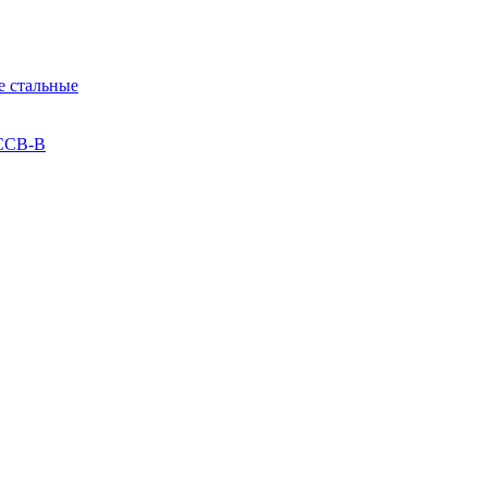
 стальные
 ССВ-В