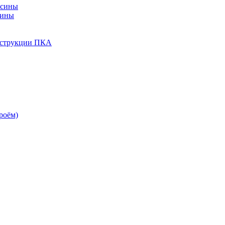
есины
сины
нструкции ПКА
роём)